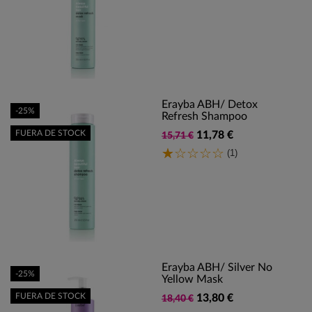
Erayba ABH/ Detox
-25%
Refresh Shampoo
FUERA DE STOCK
11,78 €
15,71 €
(1)
Erayba ABH/ Silver No
-25%
Yellow Mask
FUERA DE STOCK
13,80 €
18,40 €