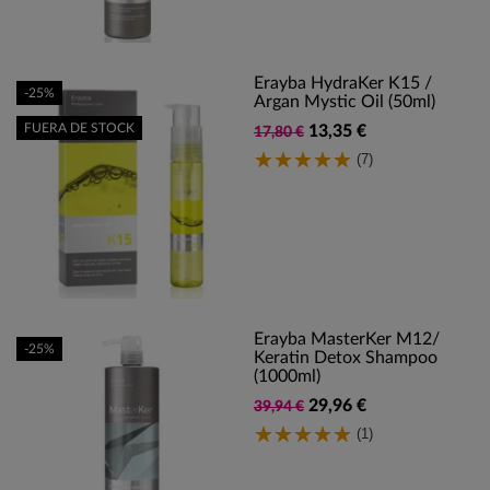
Erayba HydraKer K15 /
-25%
Argan Mystic Oil (50ml)
FUERA DE STOCK
13,35 €
17,80 €
(7)
Erayba MasterKer M12/
-25%
Keratin Detox Shampoo
(1000ml)
29,96 €
39,94 €
(1)