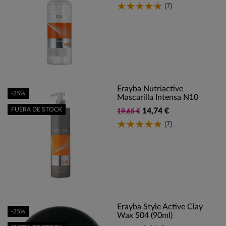
(7)
Erayba Nutriactive
-25%
Mascarilla Intensa N10
FUERA DE STOCK
14,74 €
19,65 €
(7)
Erayba Style Active Clay
-25%
Wax S04 (90ml)