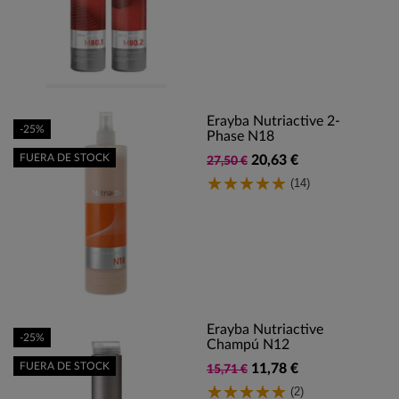
Erayba Nutriactive 2-
-25%
Phase N18
FUERA DE STOCK
20,63 €
27,50 €
(14)
Erayba Nutriactive
-25%
Champú N12
FUERA DE STOCK
11,78 €
15,71 €
(2)