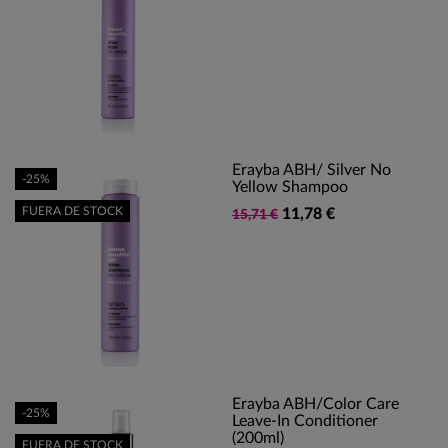
Erayba ABH/ Silver No
-25%
Yellow Shampoo
FUERA DE STOCK
11,78 €
15,71 €
Erayba ABH/Color Care
-25%
Leave-In Conditioner
(200ml)
FUERA DE STOCK