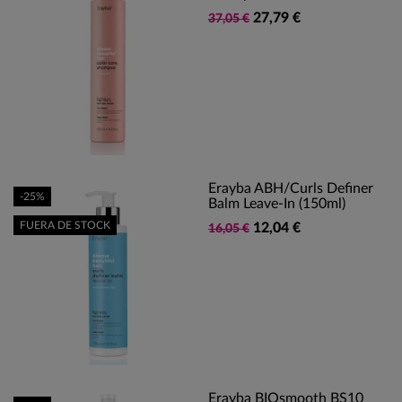
27,79 €
37,05 €
Erayba ABH/Curls Definer
-25%
Balm Leave-In (150ml)
FUERA DE STOCK
12,04 €
16,05 €
Erayba BIOsmooth BS10