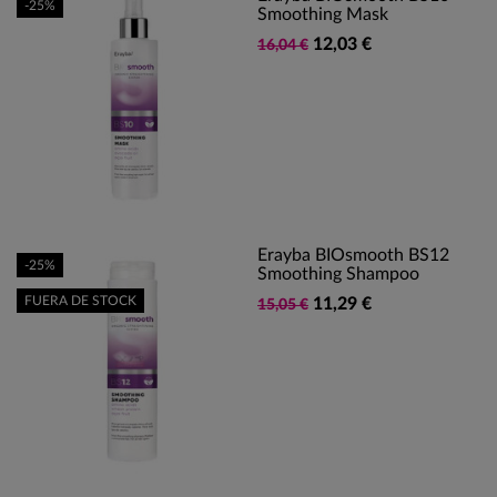
-25%
Smoothing Mask
12,03 €
16,04 €
Erayba BIOsmooth BS12
-25%
Smoothing Shampoo
FUERA DE STOCK
11,29 €
15,05 €