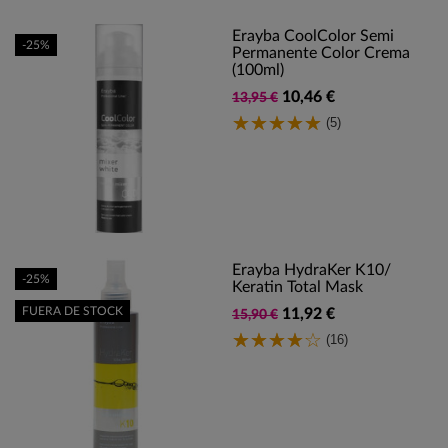
Erayba CoolColor Semi
-25%
Permanente Color Crema
(100ml)
10,46 €
13,95 €
(5)
Erayba HydraKer K10/
-25%
Keratin Total Mask
FUERA DE STOCK
11,92 €
15,90 €
(16)