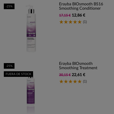
Erayba BIOsmooth BS16
-25%
Smoothing Conditioner
12,86 €
17,15 €
(1)
Erayba BIOsmooth
-25%
Smoothing Treatment
FUERA DE STOCK
22,61 €
30,15 €
(1)