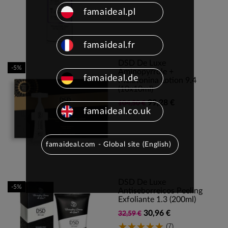
famaideal.pl
famaideal.fr
DSD De Luxe
-5%
Aminopyrrole +
famaideal.de
Melatonina Lotion 9.4
(10x10ml)
99,28 €
104,50 €
famaideal.co.uk
famaideal.com - Global site (English)
DSD De Luxe
-5%
Antiseborreicos Peeling
Exfoliante 1.3 (200ml)
30,96 €
32,59 €
(7)