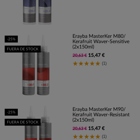
Erayba MasterKer M80/
-25%
Kerafruit Waver-Sensitive
(2x150ml)
FUERA DE STOCK
15,47 €
20,63 €
(1)
Erayba MasterKer M90/
-25%
Kerafruit Waver-Resistant
(2x150ml)
FUERA DE STOCK
15,47 €
20,63 €
(1)