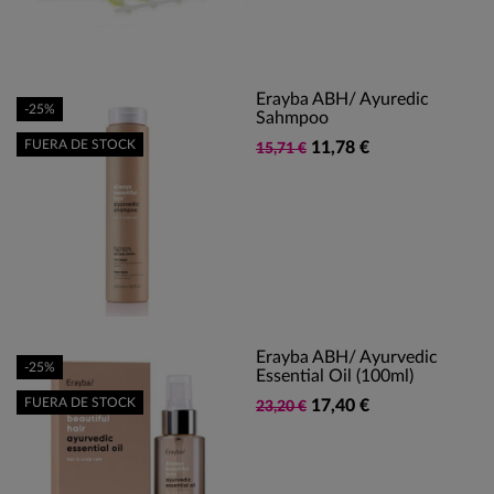
Erayba ABH/ Ayuredic
-25%
Sahmpoo
FUERA DE STOCK
11,78 €
15,71 €
Erayba ABH/ Ayurvedic
-25%
Essential Oil (100ml)
FUERA DE STOCK
17,40 €
23,20 €