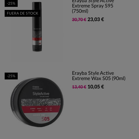
Erayba Style Active
-25%
Extreme Spray S95
(750ml)
FUERA DE STOCK
23,03 €
30,70 €
Erayba Style Active
-25%
Extreme Wax S05 (90ml)
10,05 €
13,40 €