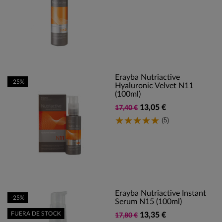
Erayba Nutriactive
-25%
Hyaluronic Velvet N11
(100ml)
13,05 €
17,40 €
(5)
Erayba Nutriactive Instant
-25%
Serum N15 (100ml)
FUERA DE STOCK
13,35 €
17,80 €