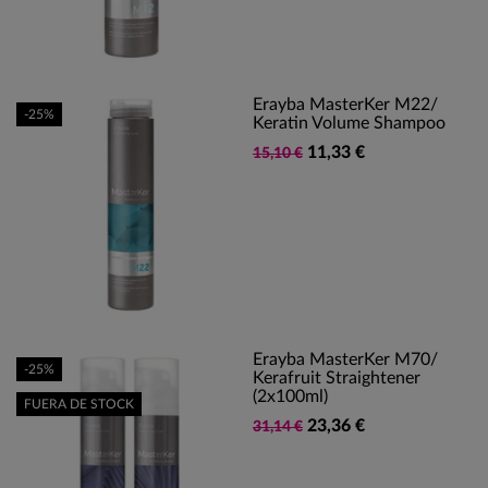
Erayba MasterKer M22/
-25%
Keratin Volume Shampoo
11,33 €
15,10 €
Erayba MasterKer M70/
-25%
Kerafruit Straightener
(2x100ml)
FUERA DE STOCK
23,36 €
31,14 €