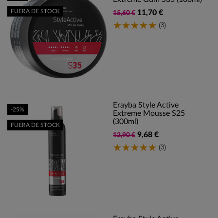
FUERA DE STOCK
11,70 €
15,60 €
(3)
Erayba Style Active
-25%
Extreme Mousse S25
(300ml)
FUERA DE STOCK
9,68 €
12,90 €
(3)