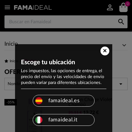
0


Inicio
×
Ofertas
Inicio
Escoge tu ubicación
Los impuestos, las opciones de entrega, el
OFERTAS
precio del envío y las velocidades de envío
pueden variar para diferentes ubicaciones.

Nombre, A a Z
Lendan Charge Violet
famaideal.es
-35%
Champú
13,72 €
21,11 €
famaideal.it