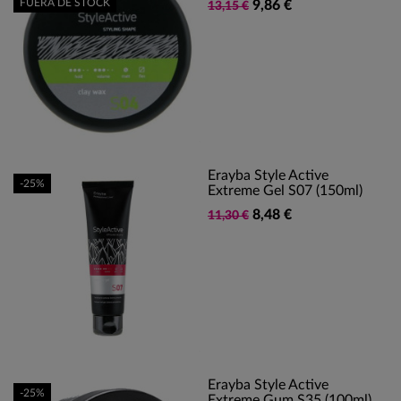
FUERA DE STOCK
9,86 €
13,15 €
Erayba Style Active
-25%
Extreme Gel S07 (150ml)
8,48 €
11,30 €
Erayba Style Active
-25%
Extreme Gum S35 (100ml)