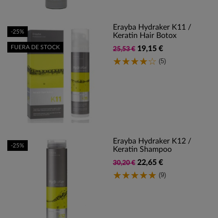
Erayba Hydraker K11 /
-25%
Keratin Hair Botox
FUERA DE STOCK
19,15 €
25,53 €
(5)
Erayba Hydraker K12 /
-25%
Keratin Shampoo
22,65 €
30,20 €
(9)