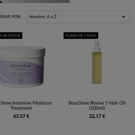

ENAR POR:
Nombre, A a Z
A DE STOCK
FUERA DE STOCK
lème Intensive Moisture
Bouclème Revive 5 Hair Oil
Treatment
(100ml)
63,57 €
22,17 €