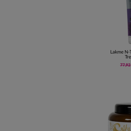
Lakme N-T
Tr
77,92