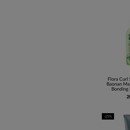
Flora Curl
Baonan Mar
Bonding 
2
-25%