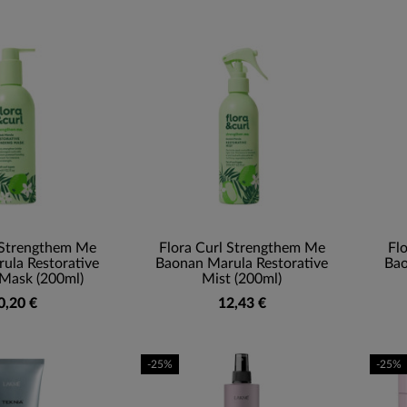
 Strengthem Me
Flora Curl Strengthem Me
Fl
ula Restorative
Baonan Marula Restorative
Bao
Mask (200ml)
Mist (200ml)
0,20 €
12,43 €
-25%
-25%