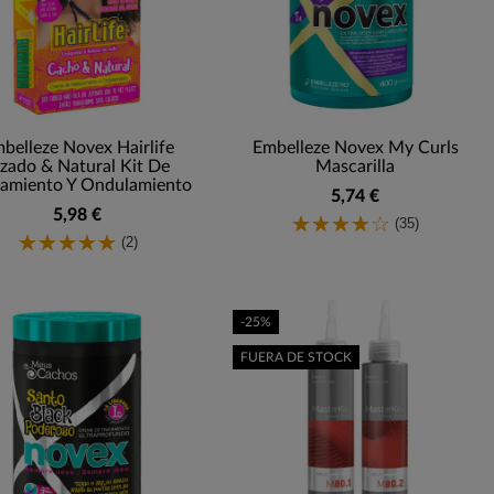
belleze Novex Hairlife
Embelleze Novex My Curls
izado & Natural Kit De
Mascarilla
jamiento Y Ondulamiento
5,74 €
5,98 €
(35)
(2)
-25%
FUERA DE STOCK