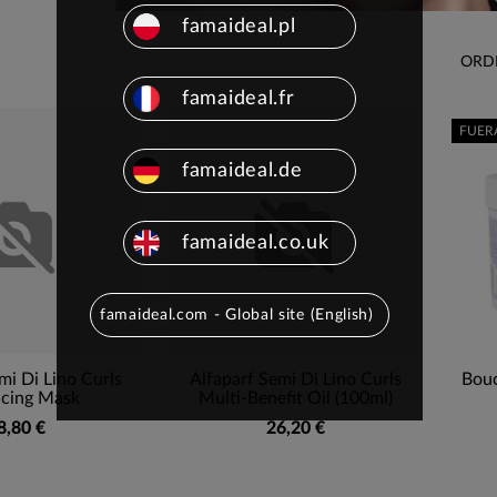
famaideal.pl
ORD
famaideal.fr
FUER
famaideal.de
famaideal.co.uk
famaideal.com - Global site (English)
mi Di Lino Curls
Alfaparf Semi Di Lino Curls
Bouc
cing Mask
Multi-Benefit Oil (100ml)
8,80 €
26,20 €