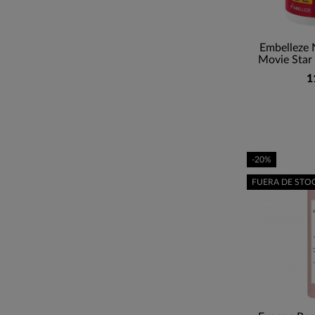
Embelleze 
Movie Star 
1
-20%
FUERA DE STO