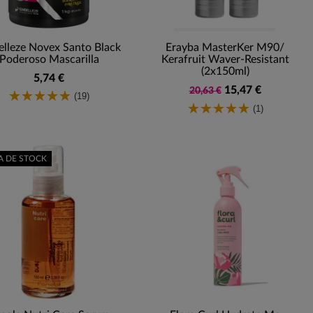
lleze Novex Santo Black
Erayba MasterKer M90/
Poderoso Mascarilla
Kerafruit Waver-Resistant
(2x150ml)
5,74 €
15,47 €
20,63 €
(19)
(1)
A DE STOCK