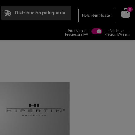
0
Distribución peluquería
Hola, identificate !
Profesional
Particular
Precios sin IVA
Precios IVA incl.