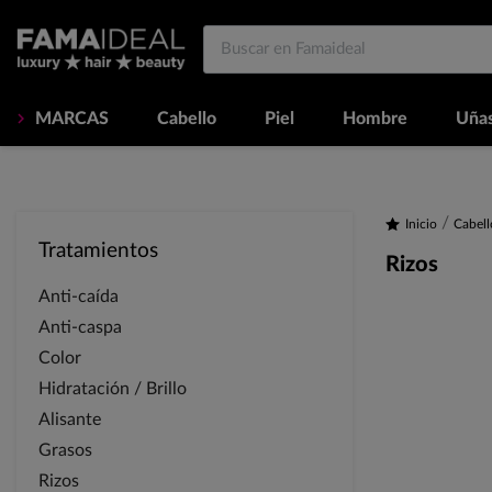
MARCAS
Cabello
Piel
Hombre
Uña
Inicio
Cabell
Tratamientos
Rizos
Anti-caída
Anti-caspa
Color
Hidratación / Brillo
Alisante
Grasos
Rizos