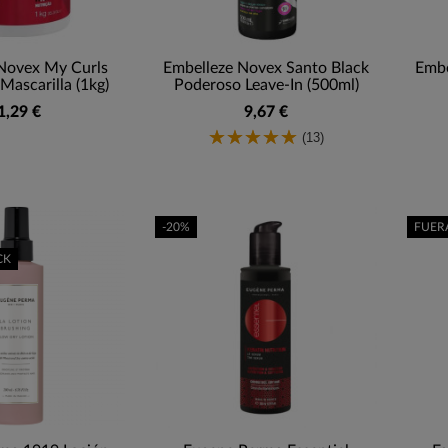
Novex My Curls
Embelleze Novex Santo Black
Embe
Mascarilla (1kg)
Poderoso Leave-In (500ml)
1,29 €
9,67 €
(13)
-20%
FUER
CK