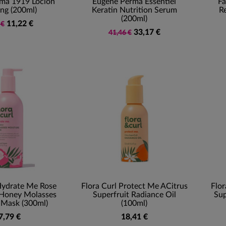
ma 1919 Loción
Eugene Perma Essentiel
Fa
ng (200ml)
Keratin Nutrition Serum
R
(200ml)
11,22 €
 €
33,17 €
41,46 €
Hydrate Me Rose
Flora Curl Protect Me ACitrus
Flor
Honey Molasses
Superfruit Radiance Oil
Sup
 Mask (300ml)
(100ml)
7,79 €
18,41 €