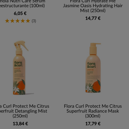
nola Nutri Care Serum
Flora Curl Hydrate Me
eestructurante (100ml)
Jasmine Oasis Hydrating Hair
Mist (250ml)
6,05 €
14,77 €
(3)
a Curl Protect Me Citrus
Flora Curl Protect Me Citrus
erfruit Detangling Mist
Superfruit Radiance Mask
(250ml)
(300ml)
13,84 €
17,79 €