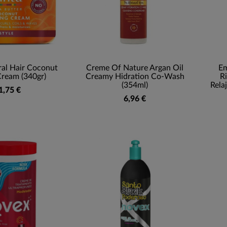
al Hair Coconut
Creme Of Nature Argan Oil
Em
Cream (340gr)
Creamy Hidration Co-Wash
R
(354ml)
Rela
1,75 €
6,96 €