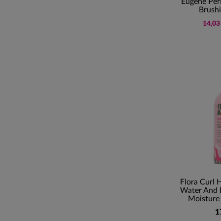
Eugene Per
Brushi
14,03
Flora Curl 
Water And 
Moisture
1