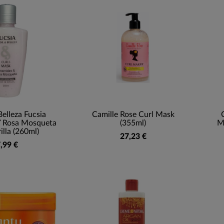
Belleza Fucsia
Camille Rose Curl Mask
Y Rosa Mosqueta
(355ml)
M
lla (260ml)
27,23 €
,99 €