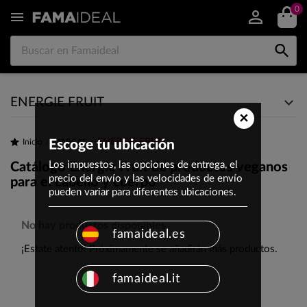
0


ENERGIE FRUIT
×
ENERGIE FRUIT
Inicio
Escoge tu ubicación
MARCAS
Los impuestos, las opciones de entrega, el
Catálogo Energie Fruit de productos veganos
precio del envío y las velocidades de envío
para el cabello y cuerpo
pueden variar para diferentes ubicaciones.
No hay productos disponibles
famaideal.es
¡Estate atento! Próximamente se añadirán más productos.
famaideal.it