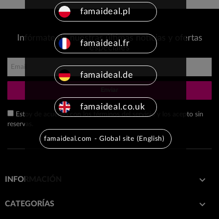
famaideal.pl
Infórmate de nuestras últimas noticias y ofertas
famaideal.fr
especiales
famaideal.de
Enviar
famaideal.co.uk
Estoy de acuerdo con los términos del servicio y los acepto sin
reservas.
famaideal.com - Global site (English)

INFORMACIÓN

CATEGORÍAS