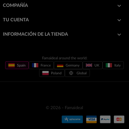

COMPAÑÍA

TU CUENTA
keyboard_arrow_down
INFORMACIÓN DE LA TIENDA
Famaideal around the world:
Spain
France
Germany
UK
Italy
Poland
Global
© 2026 - Famaideal