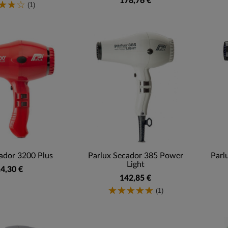
178,76 €
(1)
ador 3200 Plus
Parlux Secador 385 Power
Parl
Light
4,30 €
142,85 €
(1)