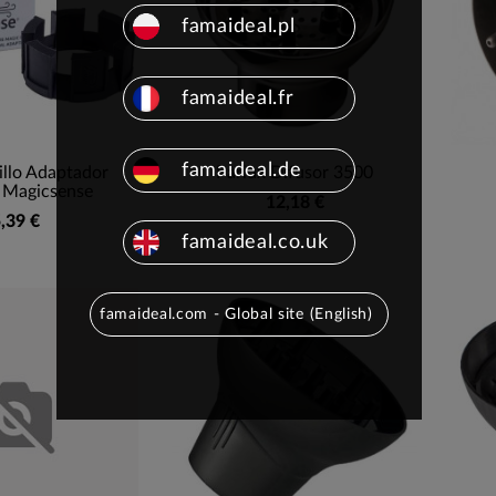
famaideal.pl
famaideal.fr
famaideal.de
illo Adaptador
Parlux Difusor 3500
 Magicsense
12,18 €
,39 €
famaideal.co.uk
famaideal.com - Global site (English)