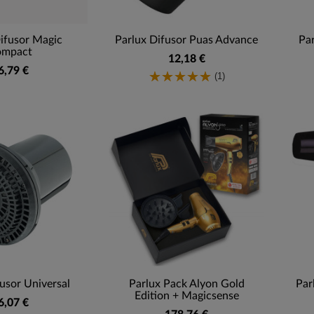
ifusor Magic
Parlux Difusor Puas Advance
Pa
ompact
12,18 €
6,79 €
(1)
usor Universal
Parlux Pack Alyon Gold
Par
Edition + Magicsense
6,07 €