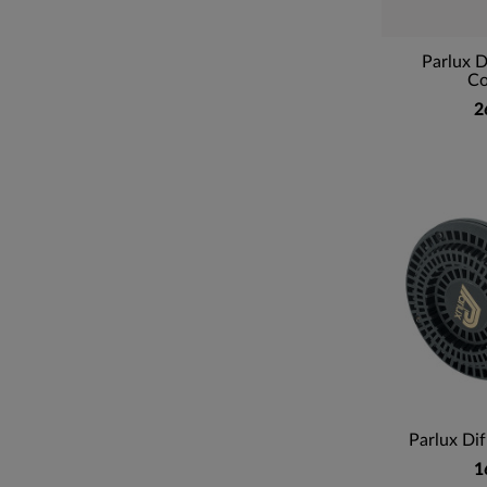
Parlux D
C
2
Parlux Dif
1