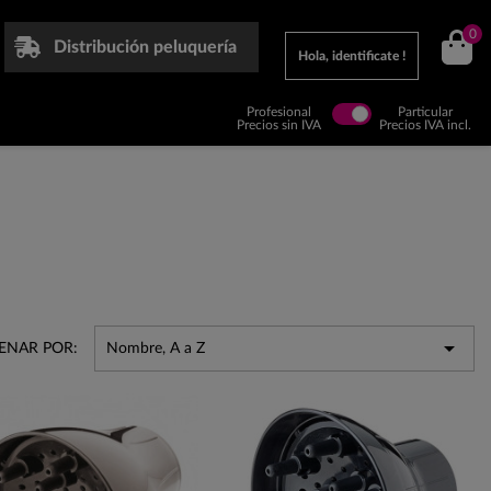
0
Distribución peluquería
Hola, identificate !
Profesional
Particular
Precios sin IVA
Precios IVA incl.

ENAR POR:
Nombre, A a Z