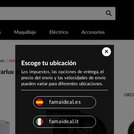
s
Maquillaje
Eléctrico
Accesorios
×
AS
PARLUX
Escoge tu ubicación
arlux de secadores profesionales
Los impuestos, las opciones de entrega, el
precio del envío y las velocidades de envío
pueden variar para diferentes ubicaciones.
ORD
famaideal.es
FUERA DE STOCK
famaideal.it