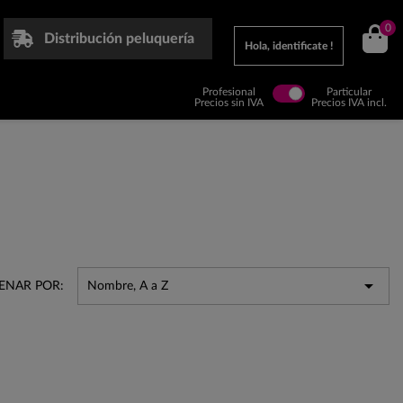
0
Distribución peluquería
Hola, identificate !
Profesional
Particular
Precios sin IVA
Precios IVA incl.

ENAR POR:
Nombre, A a Z