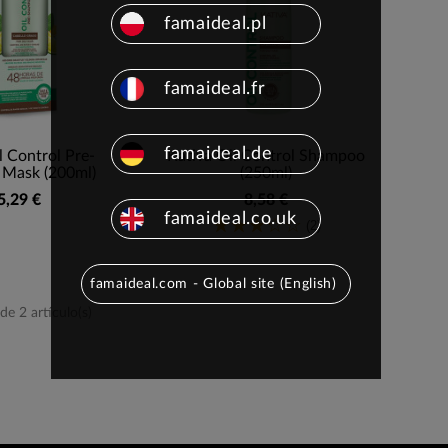
famaideal.pl
famaideal.fr
famaideal.de
l Control Pre-
Kativa Oil Control Shampoo
Mask (200ml)
(250ml)
5,29 €
8,58 €
famaideal.co.uk
(2)
famaideal.com - Global site (English)
e 2 artículo(s)