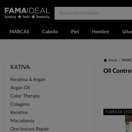
MARCAS
Cabello
Piel
Hombre
Uña
Inicio
MARC
KATIVA
Oil Contro
Keratina & Argan
Argan Oil
Color Therapy
Colageno
Keratina
FUERA DE STO
Macadamia
One Instant Repair