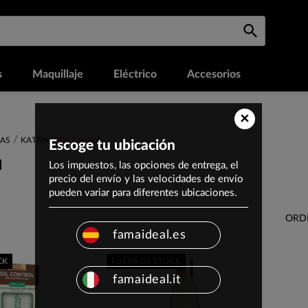
s
Maquillaje
Eléctrico
Accesorios
×
AS
KATIVA
Oil Control
Escoge tu ubicación
l
Los impuestos, las opciones de entrega, el
precio del envío y las velocidades de envío
pueden variar para diferentes ubicaciones.
ORD
famaideal.es
CK
FUERA DE STOCK
famaideal.it