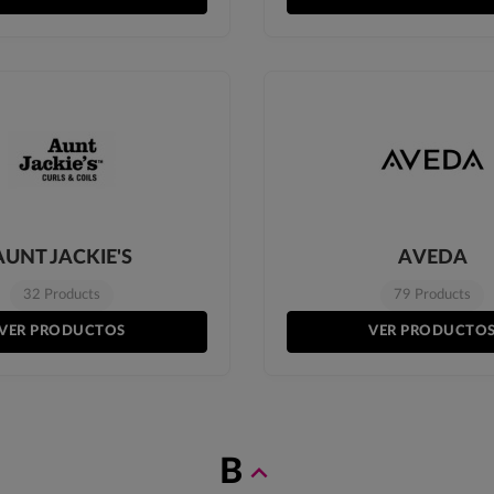
AUNT JACKIE'S
AVEDA
32 Products
79 Products
VER PRODUCTOS
VER PRODUCTO
B
expand_less