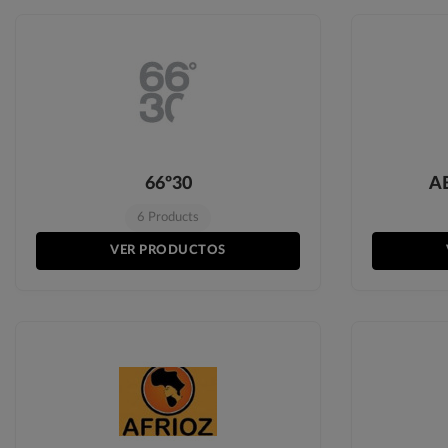
66º30
A
6 Products
VER PRODUCTOS