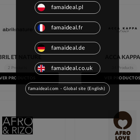
famaideal.pl
famaideal.fr
famaideal.de
BRIL ET NATURE
ACCA KAPP
famaideal.co.uk
2 Products
34 Products
VER PRODUCTOS
VER PRODUCTO
famaideal.com - Global site (English)