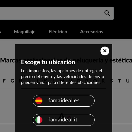
s
Maquillaje
Eléctrico
Accesorios
×
Marcas profesionales de peluquería y estétic
Escoge tu ubicación
Los impuestos, las opciones de entrega, el
precio del envío y las velocidades de envío
F
G
H
I
J
K
L
M
N
O
P
Q
R
S
T
U
pueden variar para diferentes ubicaciones.
famaideal.es
A
expand_less
famaideal.it