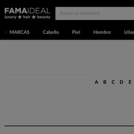
MARCAS
Cabello
Piel
Hombre
Uña
A
B
C
D
E