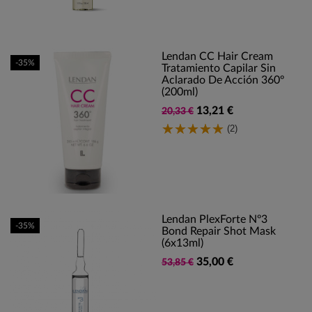
Lendan CC Hair Cream
-35%
Tratamiento Capilar Sin
Aclarado De Acción 360º
(200ml)
13,21 €
20,33 €
(2)
Lendan PlexForte Nº3
-35%
Bond Repair Shot Mask
(6x13ml)
35,00 €
53,85 €