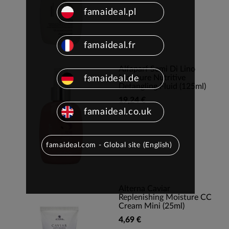
famaideal.pl
famaideal.fr
Alfaparf Semi Di Lino
Moisture Nutritive
famaideal.de
Detangling Fluid (125ml)
19,24 €
famaideal.co.uk
famaideal.com - Global site (English)
Alterna Caviar
Replenishing Moisture CC
Cream Mini (25ml)
4,69 €