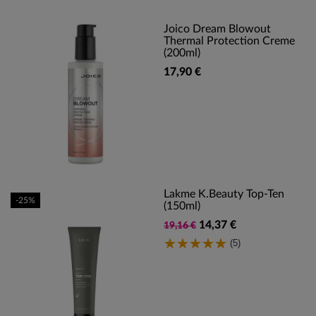
Joico Dream Blowout
Thermal Protection Creme
(200ml)
17,90 €
Lakme K.Beauty Top-Ten
-25%
(150ml)
14,37 €
19,16 €
(5)