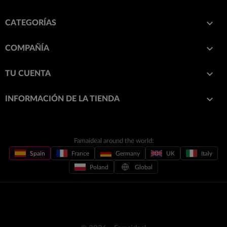

CATEGORÍAS

COMPAÑÍA

TU CUENTA
keyboard_arrow_down
INFORMACIÓN DE LA TIENDA
Famaideal around the world:
Spain
France
Germany
UK
Italy
Poland
Global