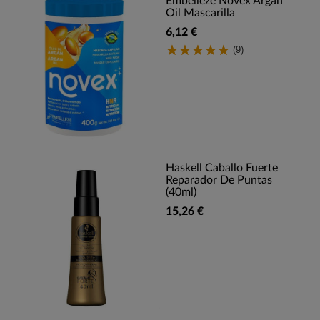
Embelleze Novex Argan
Oil Mascarilla
6,12 €
(9)
Haskell Caballo Fuerte
Reparador De Puntas
(40ml)
15,26 €