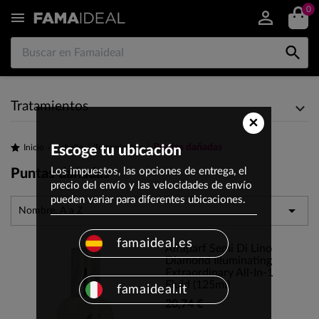
0


Tratamientos
×
Puntas dañadas
Inicio
Escoge tu ubicación
Cabello
Tratamientos
Los impuestos, las opciones de entrega, el
Puntas dañadas
precio del envío y las velocidades de envío
pueden variar para diferentes ubicaciones.

Nombre, A a Z
famaideal.es
Alfaparf Semi Di Lino
Diamond Illuminating
Extraordinary All-In-1
Fluid (125ml)
famaideal.it
20,74 €