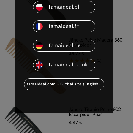
famaideal.pl
famaideal.fr
Jäneke Peine Madera 360
Escarpidor
famaideal.de
14,97 €
(1)
famaideal.co.uk
famaideal.com - Global site (English)
Jäneke Titanio Peine 802
Escarpidor Puas
4,47 €