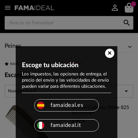
0


Peines
×
Escarpidor
Inicio
Escoge tu ubicación
Accesorios
Peines
Los impuestos, las opciones de entrega, el
Escarpidor
precio del envío y las velocidades de envío
pueden variar para diferentes ubicaciones.

Nombre, A a Z
famaideal.es
Jäneke Carbono Peine 825
Escarpidor
6,69 €
famaideal.it