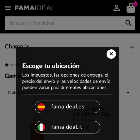
0


Champús
×
Gama solar
Inicio
Escoge tu ubicación
Cabello
Champús
Los impuestos, las opciones de entrega, el
Gama solar
precio del envío y las velocidades de envío
pueden variar para diferentes ubicaciones.

Nombre, A a Z
famaideal.es
Abril Et Nature
Rehydration Bain
Shampoo
famaideal.it
11,95 €