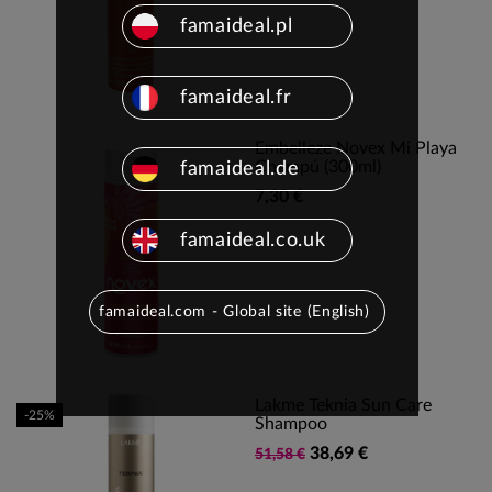
famaideal.pl
famaideal.fr
Embelleze Novex Mi Playa
Champú (300ml)
famaideal.de
7,30 €
famaideal.co.uk
famaideal.com - Global site (English)
Lakme Teknia Sun Care
-25%
Shampoo
38,69 €
51,58 €