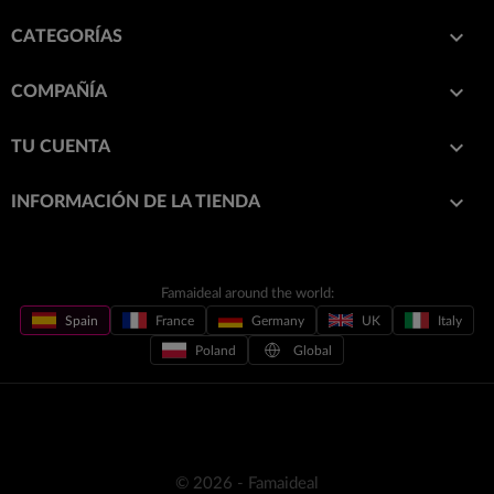

CATEGORÍAS

COMPAÑÍA

TU CUENTA
keyboard_arrow_down
INFORMACIÓN DE LA TIENDA
Famaideal around the world:
Spain
France
Germany
UK
Italy
Poland
Global
© 2026 - Famaideal