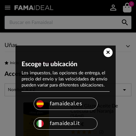
0


Uñas
×
Accesorios
Inicio
Escoge tu ubicación
Uñas
Los impuestos, las opciones de entrega, el
Accesorios
precio del envío y las velocidades de envío
pueden variar para diferentes ubicaciones.

Nombre, A a Z
famaideal.es
China Glaze Aceite De
Cutícula De Naranja
(14ml)
famaideal.it
8,22 €
(2)