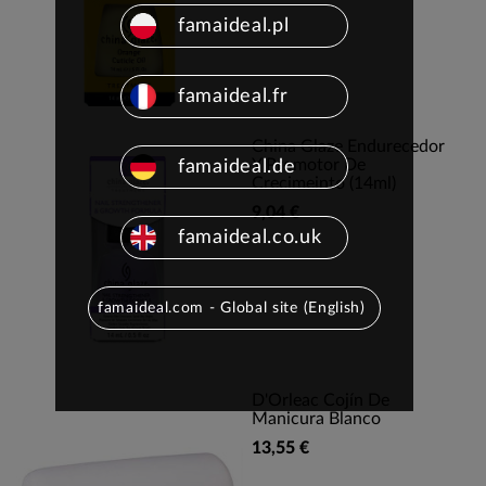
famaideal.pl
famaideal.fr
China Glaze Endurecedor
Y Promotor De
famaideal.de
Crecimeinto (14ml)
9,04 €
famaideal.co.uk
famaideal.com - Global site (English)
D'Orleac Cojín De
Manicura Blanco
13,55 €