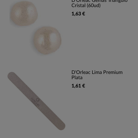
D'Orleac Gemas Triangulo
Cristal (60ud)
1,63 €
D'Orleac Lima Premium
Plata
1,61 €