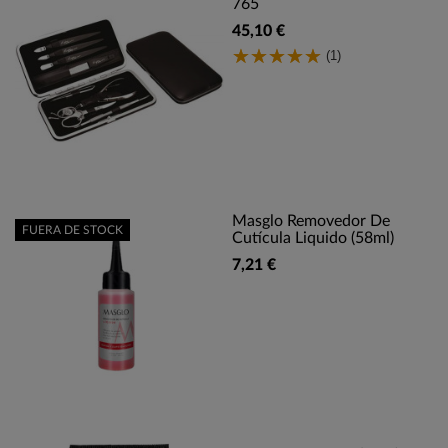
765
45,10 €
(1)
Masglo Removedor De
FUERA DE STOCK
Cutícula Liquido (58ml)
7,21 €