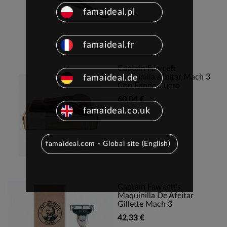
famaideal.pl
famaideal.fr
Captain Fawcett
Maquinilla Afeitar Mach 3
famaideal.de
Con Funda Cuero
60,04 €
famaideal.co.uk
famaideal.com - Global site (English)
Captain Fawcett's
Maquinilla De Afeitar
Gillette Mach 3
42,33 €