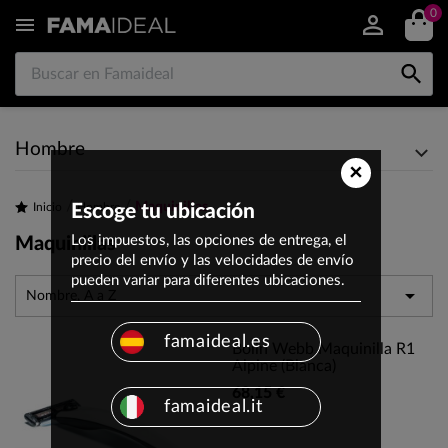
0


Hombre
×
Maquinillas
Inicio
Escoge tu ubicación
Hombre
Los impuestos, las opciones de entrega, el
Maquinillas
precio del envío y las velocidades de envío
pueden variar para diferentes ubicaciones.

Nombre, A a Z
famaideal.es
Bolin Webb Maquinilla R1
Alpine (Blanca)
68,15 €
famaideal.it