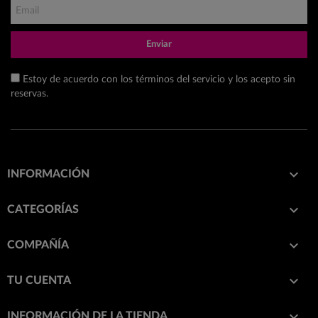
Enviar
Estoy de acuerdo con los términos del servicio y los acepto sin
reservas.

INFORMACIÓN

CATEGORÍAS

COMPAÑÍA

TU CUENTA
keyboard_arrow_down
INFORMACIÓN DE LA TIENDA