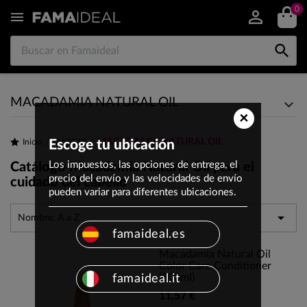
0


MACADAMIA NATURAL OIL
×
MACADAMIA NATURAL OIL
Inicio
Escoge tu ubicación
MARCAS
Los impuestos, las opciones de entrega, el
Catálogo Macadamia Natural Oil para el
precio del envío y las velocidades de envío
cuidado del cabello
pueden variar para diferentes ubicaciones.

Nombre, A a Z
famaideal.es
Macadamia Natural Oil
Color Care Conditioner
(300ml)
famaideal.it
11,57 €