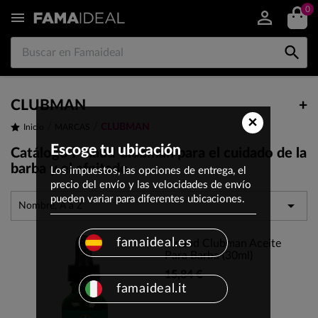
0


CLUBMAN
+
×
CLUBMAN
Inicio
MARCAS
Escoge tu ubicación
Catálogo Pinaud Clubman para el cuidado de la
barba y el afeitado
Los impuestos, las opciones de entrega, el
precio del envío y las velocidades de envío
pueden variar para diferentes ubicaciones.

Nombre, A a Z
famaideal.es
Pinaud Clubman Aceite
Para Barba (30ml)
15,84 €
famaideal.it