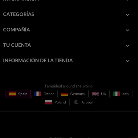

CATEGORÍAS

COMPAÑÍA

TU CUENTA
keyboard_arrow_down
INFORMACIÓN DE LA TIENDA
Famaideal around the world:
Spain
France
Germany
UK
Italy
Poland
Global