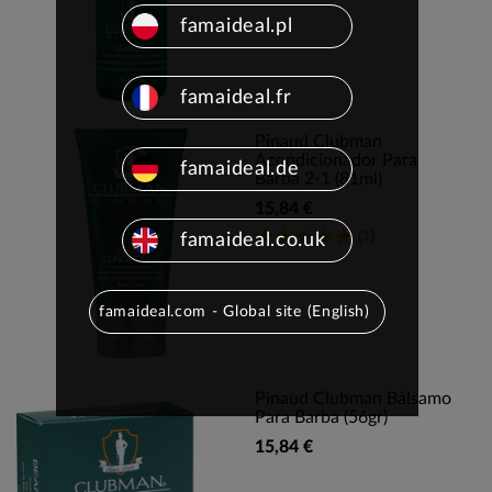
famaideal.pl
famaideal.fr
Pinaud Clubman
Acondicionador Para
famaideal.de
Barba 2-1 (81ml)
15,84 €
(1)
famaideal.co.uk
famaideal.com - Global site (English)
Pinaud Clubman Bálsamo
Para Barba (56gr)
15,84 €