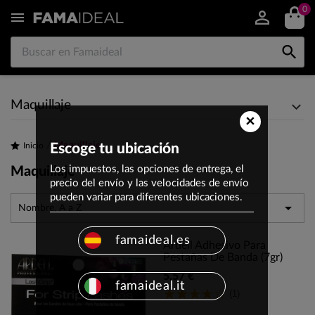
0


Maquillaje
×
Maquillaje
Inicio
Escoge tu ubicación
Los impuestos, las opciones de entrega, el
Maquillaje
precio del envío y las velocidades de envío
pueden variar para diferentes ubicaciones.

Nombre, A a Z
famaideal.es
Ardell Adhesivo Para
Pestañas De Banda (7gr)
5,57 €
famaideal.it
(1)