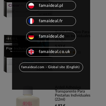
famaideal.pl
famaideal.fr
Ardell Adhesivo Para
Pestañas Individuales
famaideal.de
(3,5gr)
5,57 €
famaideal.co.uk
(1)
famaideal.com - Global site (English)
Ardell Adhesivo
Transparente Para
Pestañas Individuales
(22ml)
6,83 €