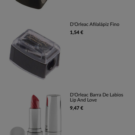
D'Orleac Afilalápiz Fino
1,54 €
D'Orleac Barra De Labios
Lip And Love
9,47 €