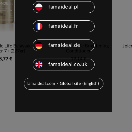
famaideal.pl
famaideal.fr
famaideal.de
e Life Balayage
Joico Blonde Life Brightening
Joic
r 7+ (227gr)
Conditioner
8,77 €
19,14 €
famaideal.co.uk
famaideal.com - Global site (English)