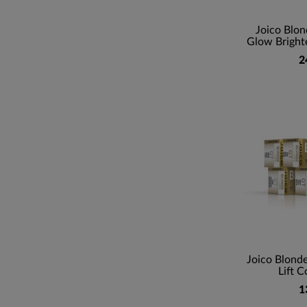
Joico Blond
Glow Brighte
2
Joico Blonde
Lift C
1