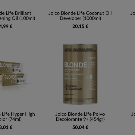
e Life Brilliant
Joico Blonde Life Coconut Oil
Jo
ning Oil (100ml)
Developer (1000ml)
4,99 €
20,15 €
 Life Hyper High
Joico Blonde Life Polvo
J
olor (74ml)
Decolorante 9+ (454gr)
3,01 €
50,04 €