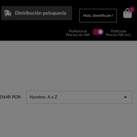
0
Distribución peluquería
Hola, identificate !
Profesional
Particular
Precios sin IVA
Precios IVA incl.

ENAR POR:
Nombre, A a Z