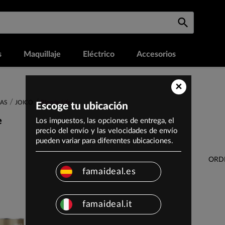
s
Maquillaje
Eléctrico
Accesorios
×
AS
JOICO
Blonde Life
Escoge tu ubicación
e
Los impuestos, las opciones de entrega, el
precio del envío y las velocidades de envío
pueden variar para diferentes ubicaciones.
ORD
famaideal.es
famaideal.it