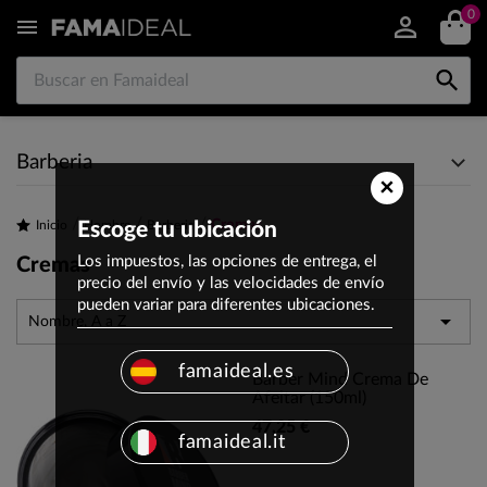
0


Barberia
×
Cremas
Inicio
Escoge tu ubicación
Hombre
Barberia
Los impuestos, las opciones de entrega, el
Cremas
precio del envío y las velocidades de envío
pueden variar para diferentes ubicaciones.

Nombre, A a Z
famaideal.es
Barber Mind Crema De
Afeitar (150ml)
47,25 €
famaideal.it