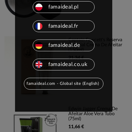
famaideal.pl
famaideal.fr
Captain Fawcett's Reserva
Especial Crema De Afeitar
famaideal.de
(150ml)
21,34 €
famaideal.co.uk
famaideal.com - Global site (English)
Edwin Jagger Crema De
Afeitar Aloe Vera Tubo
(75ml)
11,66 €