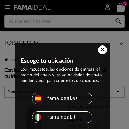
0


TORROGLOSA
×
TORROGLOSA
Inicio
Escoge tu ubicación
MARCAS
Los impuestos, las opciones de entrega, el
Catálogo Torroglosa Profesional para el
precio del envío y las velocidades de envío
cuidado del cabello
pueden variar para diferentes ubicaciones.

Nombre, A a Z
famaideal.es
Torroglosa Argan Oil
Champú
famaideal.it
12,54 €
(2)