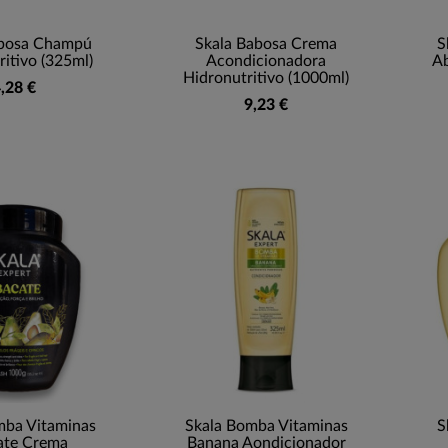
abosa Champú
Skala Babosa Crema
S
itivo (325ml)
Acondicionadora
Ab
Hidronutritivo (1000ml)
,28 €
9,23 €
mba Vitaminas
Skala Bomba Vitaminas
S
ate Crema
Banana Aondicionador