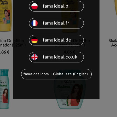
famaideal.pl
famaideal.fr
famaideal.de
ido De Milho
Skala Amido De Milho
Skal
nador (325ml)
Champú (325ml)
Ac
,86 €
4,86 €
famaideal.co.uk
famaideal.com - Global site (English)