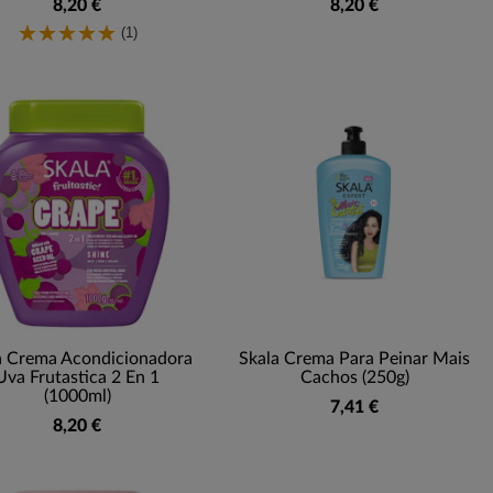
8,20 €
8,20 €
(1)
a Crema Acondicionadora
Skala Crema Para Peinar Mais
Uva Frutastica 2 En 1
Cachos (250g)
(1000ml)
7,41 €
8,20 €