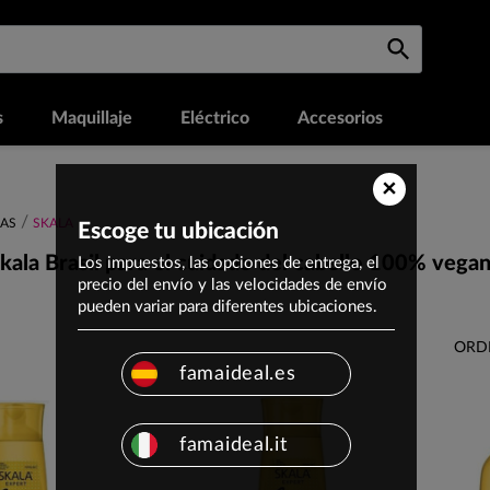
s
Maquillaje
Eléctrico
Accesorios
×
AS
SKALA
Escoge tu ubicación
kala Brasil para el cuidado del cabello 100% vega
Los impuestos, las opciones de entrega, el
precio del envío y las velocidades de envío
pueden variar para diferentes ubicaciones.
ORD
famaideal.es
famaideal.it