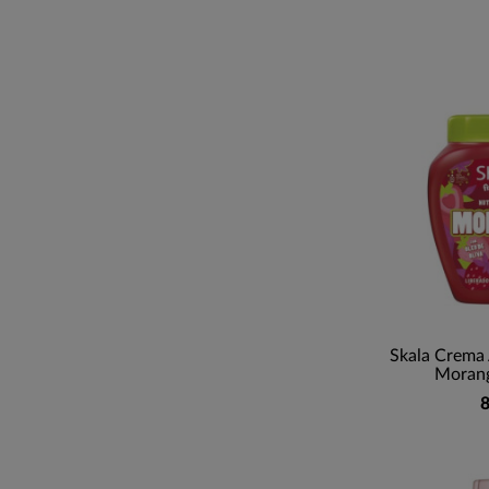
Skala Crema
Morang
8