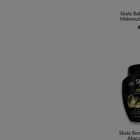
Skala B
Hidronutr
4
Skala Bo
Abac