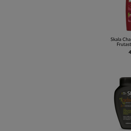
Skala Ch
Frutast
4