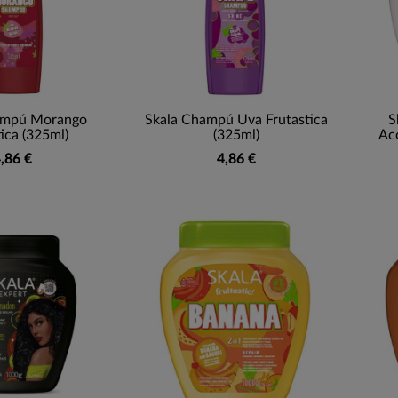
ampú Morango
Skala Champú Uva Frutastica
S
ica (325ml)
(325ml)
Ac
,86 €
4,86 €