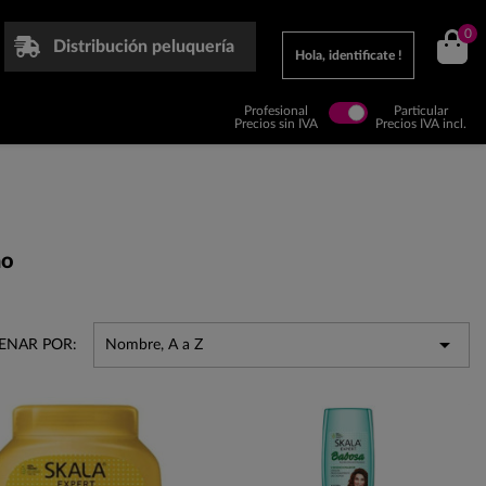
0
Distribución peluquería
Hola, identificate !
Profesional
Particular
Precios sin IVA
Precios IVA incl.
no

ENAR POR:
Nombre, A a Z