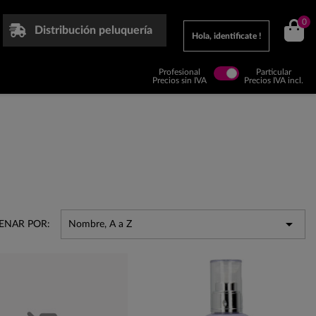
0
Distribución peluquería
Hola, identificate !
Profesional
Particular
Precios sin IVA
Precios IVA incl.

ENAR POR:
Nombre, A a Z