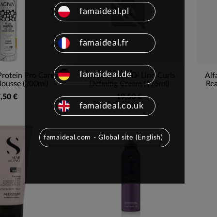
famaideal.pl
famaideal.fr
famaideal.de
Protein Pro Care
Alfaparf Semi Di Lino Curls
Alf
ousse (200ml)
Defining Cream (125ml)
Rea
,50 €
19,50 €
famaideal.co.uk
famaideal.com - Global site (English)