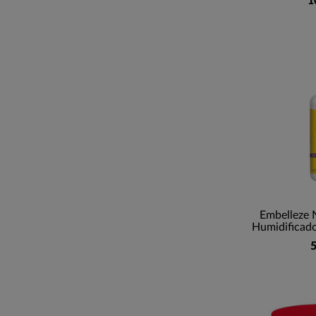
1
Embelleze 
Humidificado
5