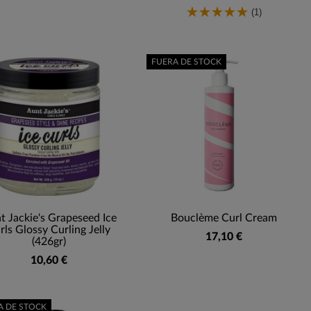
(1)
FUERA DE STOCK
t Jackie's Grapeseed Ice
Bouclème Curl Cream
rls Glossy Curling Jelly
17,10 €
(426gr)
10,60 €
A DE STOCK