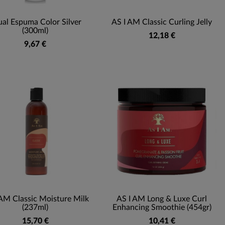
ual Espuma Color Silver
AS I AM Classic Curling Jelly
(300ml)
12,18 €
9,67 €
 AM Classic Moisture Milk
AS I AM Long & Luxe Curl
(237ml)
Enhancing Smoothie (454gr)
15,70 €
10,41 €