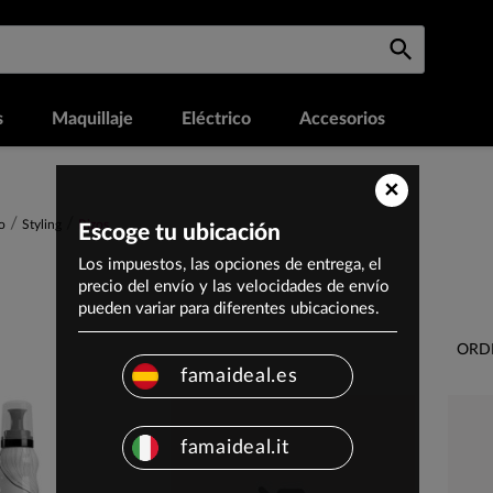
s
Maquillaje
Eléctrico
Accesorios
×
o
Styling
Rizos
Escoge tu ubicación
Los impuestos, las opciones de entrega, el
precio del envío y las velocidades de envío
pueden variar para diferentes ubicaciones.
ORD
famaideal.es
famaideal.it