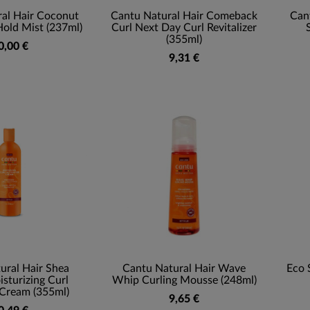
al Hair Coconut
Cantu Natural Hair Comeback
Cant
Hold Mist (237ml)
Curl Next Day Curl Revitalizer
(355ml)
0,00 €
9,31 €
ural Hair Shea
Cantu Natural Hair Wave
Eco 
sturizing Curl
Whip Curling Mousse (248ml)
 Cream (355ml)
9,65 €