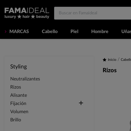
MARCAS
Cabello
Piel
Hombre
Uña
Inicio
Cabell
Styling
Rizos
Neutralizantes
Rizos
Alisante

Fijación
Volumen
Brillo