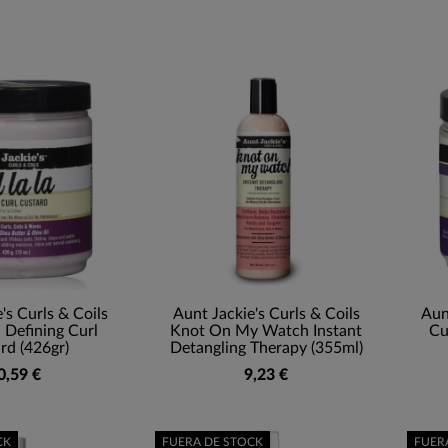
's Curls & Coils
Aunt Jackie's Curls & Coils
Aun
a Defining Curl
Knot On My Watch Instant
Cu
rd (426gr)
Detangling Therapy (355ml)
0,59 €
9,23 €
CK
FUERA DE STOCK
FUER