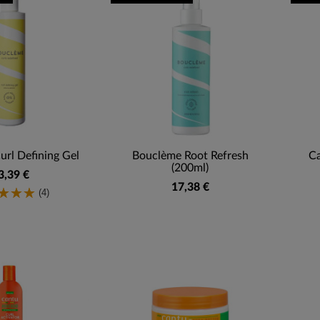
rl Defining Gel
Bouclème Root Refresh
Ca
(200ml)
3,39 €
17,38 €
(4)