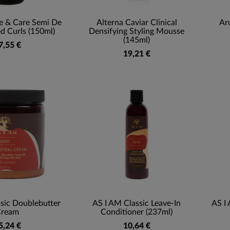
le & Care Semi De
Alterna Caviar Clinical
Ar
d Curls (150ml)
Densifying Styling Mousse
(145ml)
7,55 €
19,21 €
sic Doublebutter
AS I AM Classic Leave-In
AS I
Cream
Conditioner (237ml)
5,24 €
10,64 €