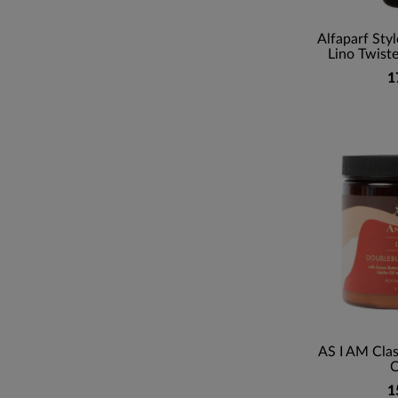
Alfaparf Sty
Lino Twiste
1
AS I AM Clas
1