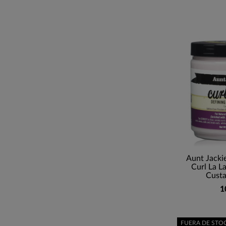
Aunt Jackie
Curl La L
Custa
1
FUERA DE STO