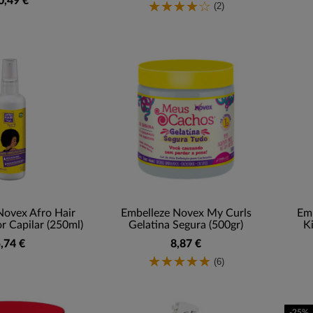
0,49 €
(2)
Novex Afro Hair
Embelleze Novex My Curls
Emb
r Capilar (250ml)
Gelatina Segura (500gr)
K
,74 €
8,87 €
(6)
-25%