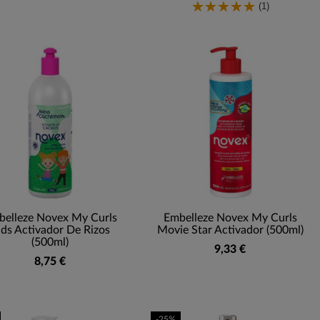
(1)
elleze Novex My Curls
Embelleze Novex My Curls
ids Activador De Rizos
Movie Star Activador (500ml)
(500ml)
9,33 €
8,75 €
-25%