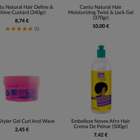
u Natural Hair Define &
Cantu Natural Hair
Shine Custard (340gr)
Moisturizing Twist & Lock Gel
(370gr)
8,74 €
10,00 €
(1)
Styler Gel Curl And Wave
Embelleze Novex Afro Hair
Crema De Peinar (500gr)
2,45 €
7,42 €