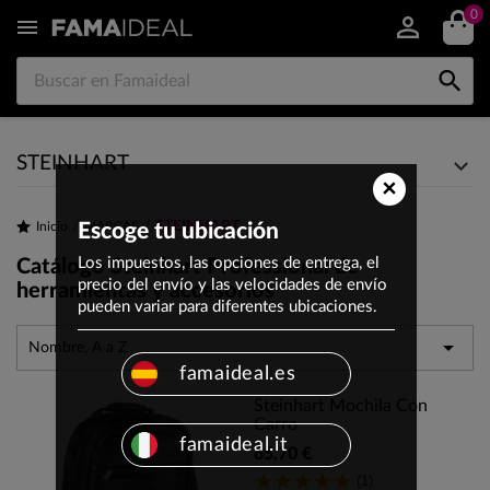
0


STEINHART
×
STEINHART
Inicio
Escoge tu ubicación
MARCAS
Los impuestos, las opciones de entrega, el
Catálogo Steinhart Professional de
precio del envío y las velocidades de envío
herramientas y accesorios
pueden variar para diferentes ubicaciones.

Nombre, A a Z
famaideal.es
Steinhart Mochila Con
Carro
famaideal.it
65,70 €
(1)