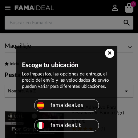
0


Maquillaje
×
Pestañas y Cejas
Inicio
Escoge tu ubicación
Maquillaje
Los impuestos, las opciones de entrega, el
Pestañas y Cejas
precio del envío y las velocidades de envío
pueden variar para diferentes ubicaciones.

Nombre, A a Z
famaideal.es
Ardell Adhesivo Para
Pestañas De Banda (7gr)
5,57 €
famaideal.it
(1)