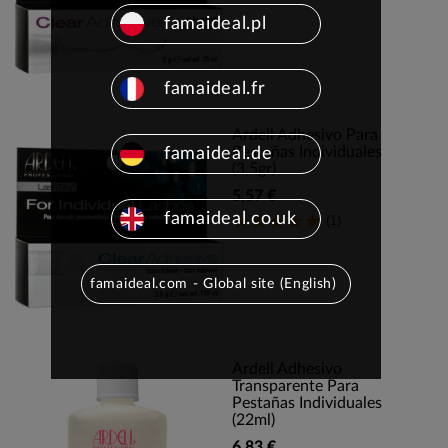
famaideal.pl
famaideal.fr
Ardell Adhesivo Para
Pestañas Individuales
famaideal.de
(3,5gr)
5,57 €
famaideal.co.uk
(1)
famaideal.com - Global site (English)
Ardell Adhesivo
Transparente Para
Pestañas Individuales
(22ml)
6,83 €