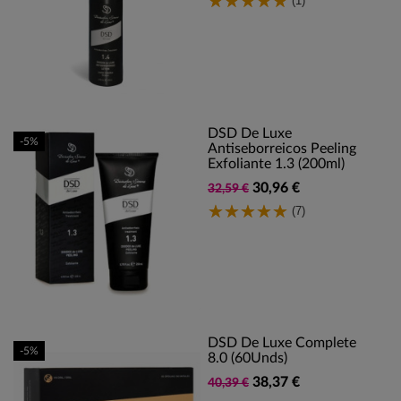
(1)
DSD De Luxe
-5%
Antiseborreicos Peeling
Exfoliante 1.3 (200ml)
30,96 €
32,59 €
(7)
DSD De Luxe Complete
-5%
8.0 (60Unds)
38,37 €
40,39 €