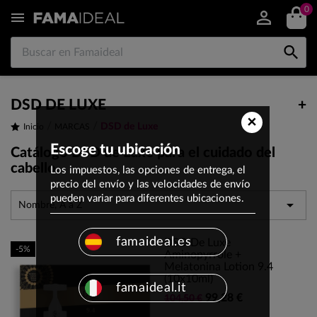
0


DSD DE LUXE
+
×
DSD de Luxe
Inicio
MARCAS
Escoge tu ubicación
Catálogo DSD de Luxe para el cuidado del
cabello
Los impuestos, las opciones de entrega, el
precio del envío y las velocidades de envío
pueden variar para diferentes ubicaciones.

Nombre, A a Z
famaideal.es
DSD De Luxe
-5%
Aminopyrrole +
Melatonina Lotion 9.4
(10x10ml)
famaideal.it
99,28 €
104,50 €