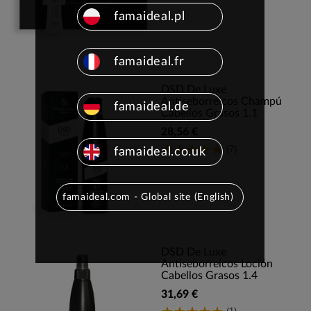
famaideal.pl
famaideal.fr
DSD De Luxe
Antiseborreicos Champú
famaideal.de
Cabellos Grasos 1.1
28,56 €
(7)
famaideal.co.uk
famaideal.com - Global site (English)
DSD De Luxe
Antiseborreicos Loción
Cabellos Grasos 1.4
31,69 €