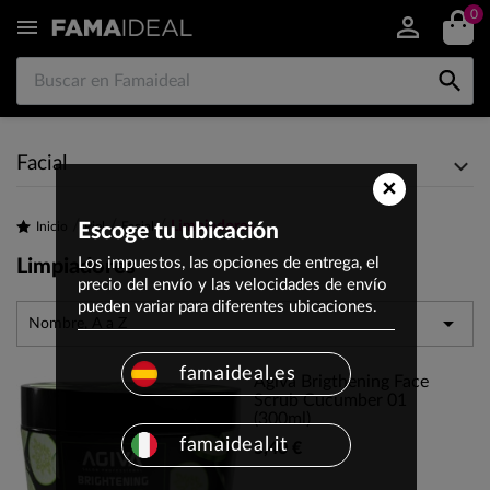
0


Facial
×
Limpiadores
Inicio
Escoge tu ubicación
Piel
Facial
Los impuestos, las opciones de entrega, el
Limpiadores
precio del envío y las velocidades de envío
pueden variar para diferentes ubicaciones.

Nombre, A a Z
famaideal.es
Agiva Brigthening Face
Scrub Cucumber 01
(300ml)
famaideal.it
5,40 €