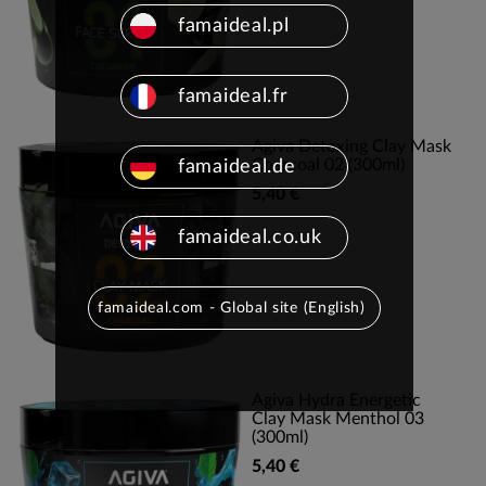
famaideal.pl
famaideal.fr
Agiva Detoxing Clay Mask
Charcoal 02 (300ml)
famaideal.de
5,40 €
famaideal.co.uk
famaideal.com - Global site (English)
Agiva Hydra Energetic
Clay Mask Menthol 03
(300ml)
5,40 €