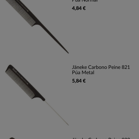
Pua Normal
4,84 €
Jäneke Carbono Peine 821
Púa Metal
5,84 €