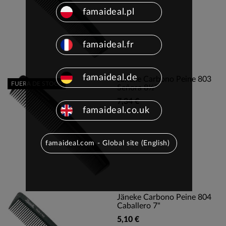
famaideal.pl
famaideal.fr
famaideal.de
Jäneke Carbono Peine 803
FUERA DE STOCK
Señora 8½"
7,34 €
famaideal.co.uk
famaideal.com - Global site (English)
Jäneke Carbono Peine 804
Caballero 7"
5,10 €