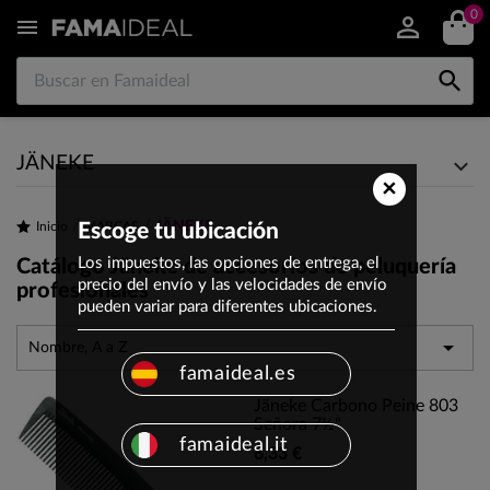
0


JÄNEKE
×
JÄNEKE
Inicio
Escoge tu ubicación
MARCAS
Los impuestos, las opciones de entrega, el
Catálogo Jäneke de accesorios de peluquería
precio del envío y las velocidades de envío
profesionales
pueden variar para diferentes ubicaciones.

Nombre, A a Z
famaideal.es
Jäneke Carbono Peine 803
Señora 7½"
famaideal.it
6,33 €