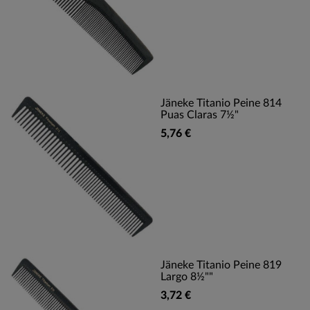
Jäneke Titanio Peine 814
Puas Claras 7½"
5,76 €
Jäneke Titanio Peine 819
Largo 8½""
3,72 €