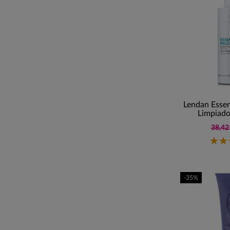
Lendan Essen
Limpiado
38,42
-35%