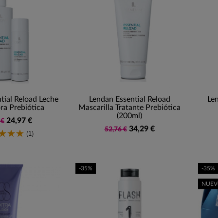
tial Reload Leche
Lendan Essential Reload
Le
ra Prebiótica
Mascarilla Tratante Prebiótica
(200ml)
24,97 €
 €
34,29 €
52,76 €
(1)
-35%
-35%
NUE