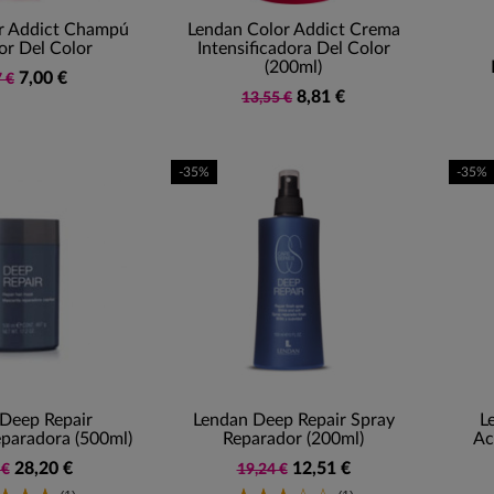
r Addict Champú
Lendan Color Addict Crema
or Del Color
Intensificadora Del Color
(200ml)
7,00 €
 €
8,81 €
13,55 €
-35%
-35%
Deep Repair
Lendan Deep Repair Spray
L
eparadora (500ml)
Reparador (200ml)
Ac
28,20 €
12,51 €
 €
19,24 €