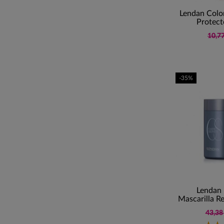
Lendan Colo
Protect
10,77
-35%
Lendan 
Mascarilla R
43,38