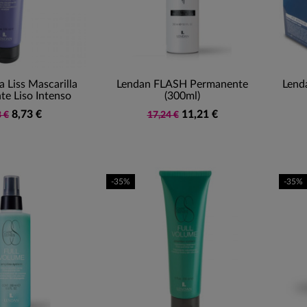
 Liss Mascarilla
Lendan FLASH Permanente
Lend
nte Liso Intenso
(300ml)
8,73 €
11,21 €
 €
17,24 €
-35%
-35%