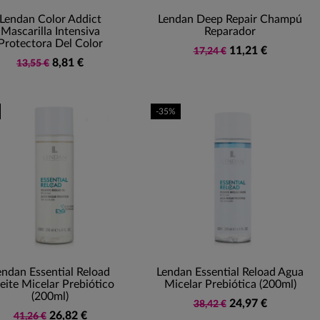
Lendan Color Addict
Lendan Deep Repair Champú
Mascarilla Intensiva
Reparador
Protectora Del Color
11,21 €
17,24 €
8,81 €
13,55 €
-35%
endan Essential Reload
Lendan Essential Reload Agua
eite Micelar Prebiótico
Micelar Prebiótica (200ml)
(200ml)
24,97 €
38,42 €
26,82 €
41,26 €