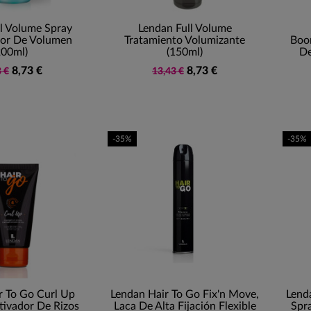
l Volume Spray
Lendan Full Volume
dor De Volumen
Tratamiento Volumizante
Boo
200ml)
(150ml)
De
8,73 €
8,73 €
 €
13,43 €
-35%
-35%
r To Go Curl Up
Lendan Hair To Go Fix'n Move,
Lend
tivador De Rizos
Laca De Alta Fijación Flexible
Spra