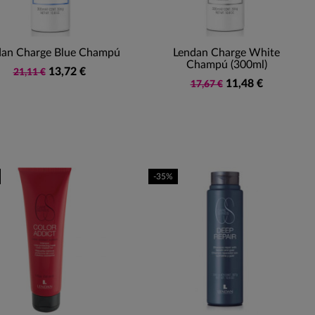
dan Charge Blue Champú
Lendan Charge White
Champú (300ml)
13,72 €
21,11 €
11,48 €
17,67 €
-35%