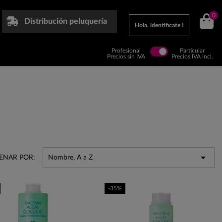
0
Distribución peluquería
Hola, identificate !
Profesional
Particular
Precios sin IVA
Precios IVA incl.

ENAR POR:
Nombre, A a Z
-35%