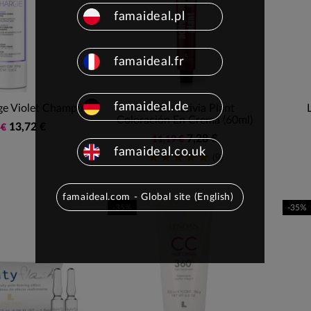
famaideal.pl
famaideal.fr
famaideal.de
ge Violet Champú
Lendan Activia Plant
Coloración En Crema (60ml)
13,72 €
 €
7,28 €
11,19 €
famaideal.co.uk
(9)
famaideal.com - Global site (English)
-35%
-35%