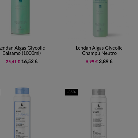
Lendan Algas Glycolic
Lendan Algas Glycolic
Bálsamo (1000ml)
Champú Neutro
16,52 €
3,89 €
25,41 €
5,99 €
-35%