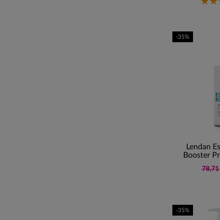
-35%
Lendan Es
Booster Pr
78,71
-35%