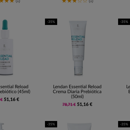
(1)
(1)
-35%
-35%
sential Reload
Lendan Essential Reload
L
ebiótico (45ml)
Crema Diaria Prebiótica
(50ml)
51,16 €
 €
51,16 €
78,71 €
-35%
-35%