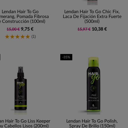
Lendan Hair To Go
Lendan Hair To Go Chic Fix,
merang, Pomada Fibrosa
Laca De Fijación Extra Fuerte
 Construcción (100ml)
(500ml)
9,75 €
10,38 €
15,00 €
15,97 €
(1)
-35%
an Hair To Go Liss Keeper
Lendan Hair To Go Polish,
y Cabellos Lisos (200ml)
Spray De Brillo (150ml)