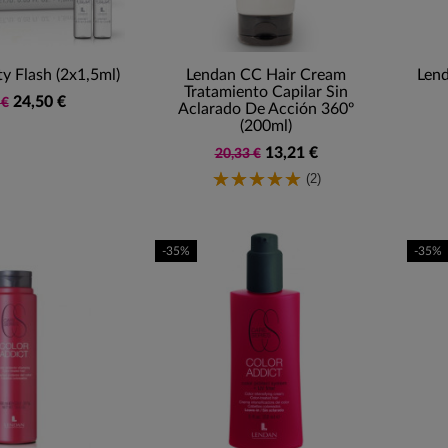
y Flash (2x1,5ml)
Lendan CC Hair Cream
Len
Tratamiento Capilar Sin
24,50 €
 €
Aclarado De Acción 360º
(200ml)
13,21 €
20,33 €
(2)
-35%
-35%