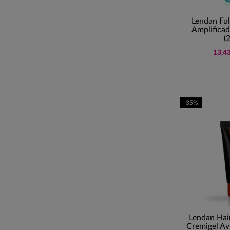
Lendan Ful
Amplifica
(
13,43
-35%
Lendan Hai
Cremigel Av