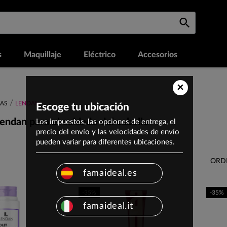
s
Maquillaje
Eléctrico
Accesorios
×
AS
LENDAN
Escoge tu ubicación
endan para el cuidado del cabello
Los impuestos, las opciones de entrega, el
precio del envío y las velocidades de envío
pueden variar para diferentes ubicaciones.
ORD
famaideal.es
-35%
-35%
famaideal.it