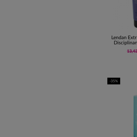
Lendan Extra
Disciplina
13,43
-35%