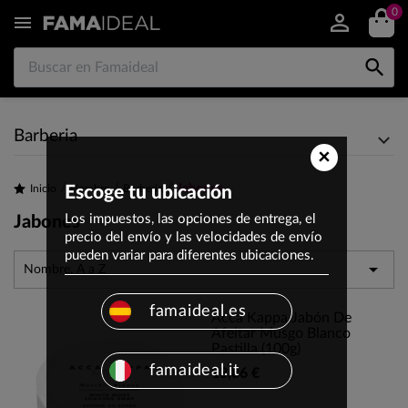
0


Barberia
×
Jabones
Inicio
Escoge tu ubicación
Hombre
Barberia
Los impuestos, las opciones de entrega, el
Jabones
precio del envío y las velocidades de envío
pueden variar para diferentes ubicaciones.

Nombre, A a Z
famaideal.es
Acca Kappa Jabón De
Afeitar Musgo Blanco
Pastilla (100g)
famaideal.it
13,86 €