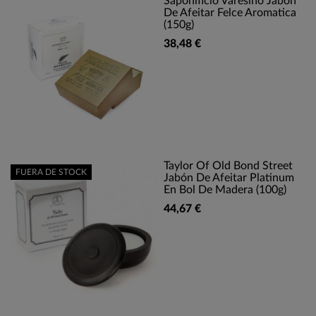
Saponificio Varesino Jabón
De Afeitar Felce Aromatica
(150g)
38,48 €
Taylor Of Old Bond Street
FUERA DE STOCK
Jabón De Afeitar Platinum
En Bol De Madera (100g)
44,67 €