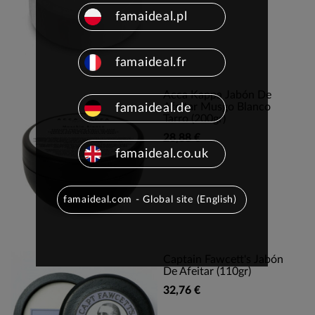
famaideal.pl
famaideal.fr
Acca Kappa Jabón De
Afeitar Musgo Blanco
famaideal.de
Tarro (200gr)
28,88 €
famaideal.co.uk
famaideal.com - Global site (English)
Captain Fawcett's Jabón
De Afeitar (110gr)
32,76 €