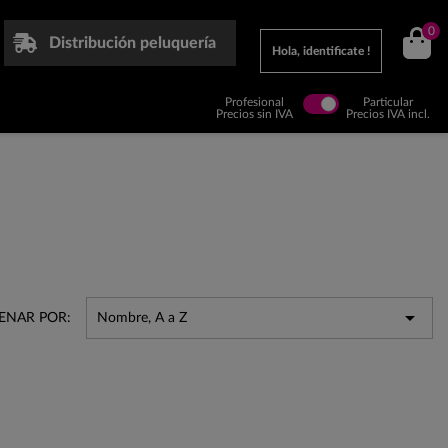
0
Distribución peluquería
Hola, identificate !
Profesional
Particular
Precios sin IVA
Precios IVA incl.

ENAR POR:
Nombre, A a Z