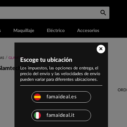
s
Maquillaje
Eléctrico
Accesorios
×
AS
GLAMTECH
Escoge tu ubicación
lamtech de tijeras profesionales
Los impuestos, las opciones de entrega, el
precio del envío y las velocidades de envío
pueden variar para diferentes ubicaciones.
ORD
famaideal.es
famaideal.it