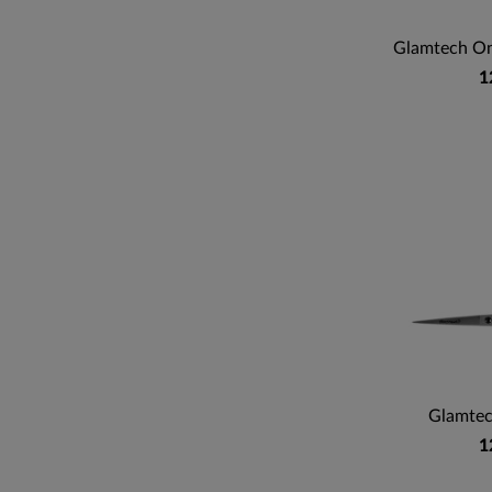
Glamtech One
1
Glamtec
1