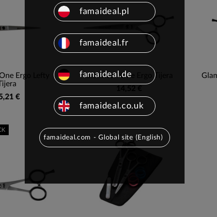
famaideal.pl
famaideal.fr
famaideal.de
One Ergo Lefty
Glamtech One Ergo Tijera
Glam
Tijera
14,52 €
5,21 €
famaideal.co.uk
CK
famaideal.com - Global site (English)