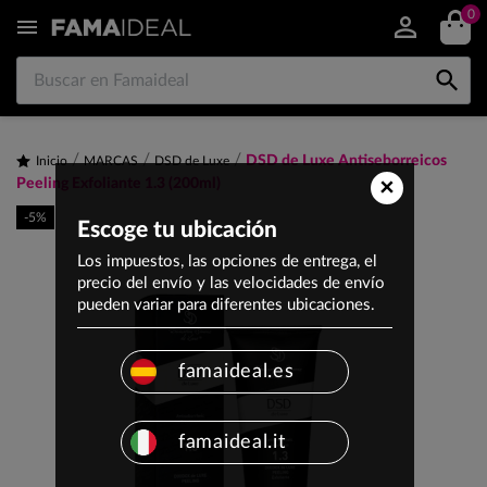
0


DSD de Luxe Antiseborreicos
Inicio
MARCAS
DSD de Luxe
×
Peeling Exfoliante 1.3 (200ml)
-5%
Escoge tu ubicación
Los impuestos, las opciones de entrega, el
precio del envío y las velocidades de envío
pueden variar para diferentes ubicaciones.
famaideal.es
famaideal.it