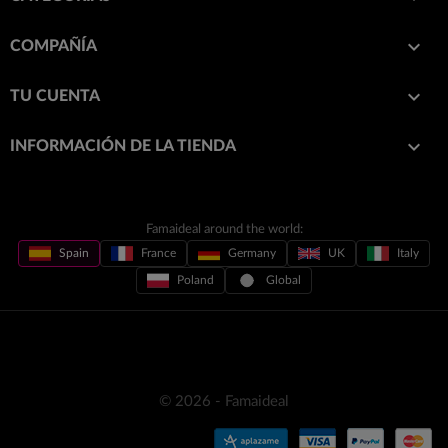

COMPAÑÍA

TU CUENTA
keyboard_arrow_down
INFORMACIÓN DE LA TIENDA
Famaideal around the world:
Spain
France
Germany
UK
Italy
Poland
Global
© 2026 - Famaideal