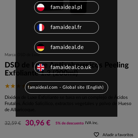
famaideal.pl
famaideal.fr
famaideal.de
Marca: DSD de Luxe
DSD de Luxe Antiseborreicos Peeling
famaideal.co.uk
Exfoliante 1.3 (200ml)
(7)
famaideal.com - Global site (English)
Dixidox de Luxe Exfoliante se basa en un complejo de Ácidos
Frutales, Ácido Salicílico, extractos vegetales y polvo de Hueso
de Albaricoque.
30,96 €
32,59 €
IVA inc.
5% de descuento
favorite_border
Añadir a favoritos