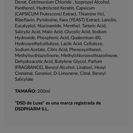
Denat, Cetrimonium Chloride , Isopropyl Alcohol,
Panthenol, Hydrolyzed Keratin, Capsicum
(CAPSICUM Frutescens) Extract, Thiamine Hcl,
Riboflavin, Pyridoxine, Faex (YEAST) Extract, Lanolin,
Eucalyptol, Niacinamide, Menthol, Tartaric Acid,
Salicylic Acid, Malic Acid, Glycolic Acid, Sodium
Hydroxide, Phosphoric Acid, Quaternium-80,
Hydroxyethylcellulose, Lactic Acid, Cellulose,
Sodium Acetate, Citric Acid, Phenoxyethanol,
Methylisothiazolinone, Methylchloroisothiazolinone,
Dehydroacetic Acid, Butylene Glycol, Parfum
(FRAGRANCE), Benzyl Alcohol, Linalool, Hexyl
Cinnamal, Geraniol, D-Limonene, Citral, Benzyl
Salicylate
TAMAÑO:
200ml
"DSD de Luxe" es una marca registrada de
DSDPHARM S.L.