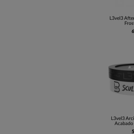
L3vel3 Afte
Fros
6
L3vel3 Arc
Acabado 
5