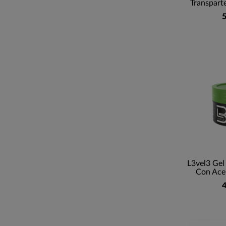
Transpart
5
L3vel3 Gel 
Con Acei
4