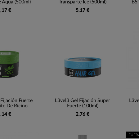
e Aqua (500ml)
Transparte Ice (500ml)
B5 
,17 €
5,17 €
Fijación Fuerte
L3vel3 Gel Fijación Super
L3ve
te De Ricino
Fuerte (100ml)
,14 €
2,76 €
FUER