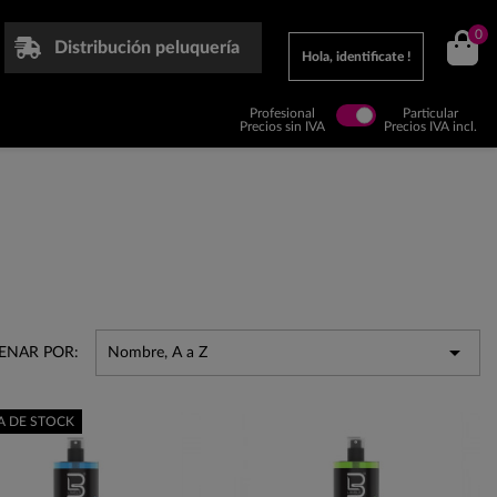
0
Distribución peluquería
Hola, identificate !
Profesional
Particular
Precios sin IVA
Precios IVA incl.

ENAR POR:
Nombre, A a Z
A DE STOCK