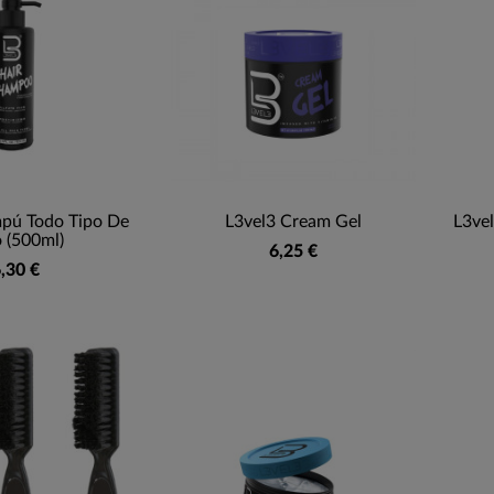
pú Todo Tipo De
L3vel3 Cream Gel
L3vel
 (500ml)
6,25 €
,30 €