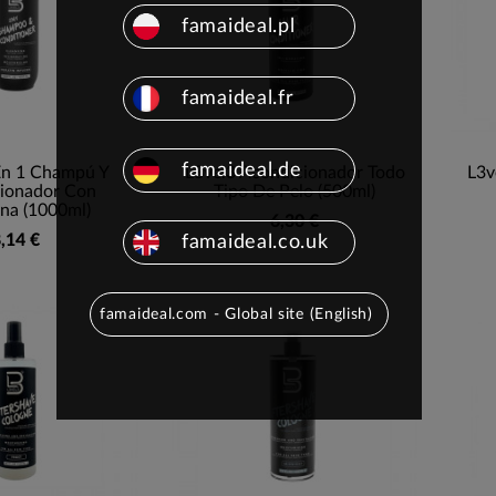
famaideal.pl
famaideal.fr
famaideal.de
En 1 Champú Y
L3vel3 Acondicionador Todo
L3v
ionador Con
Tipo De Pelo (500ml)
na (1000ml)
6,30 €
,14 €
famaideal.co.uk
famaideal.com - Global site (English)