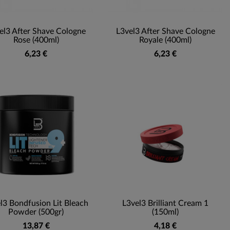
el3 After Shave Cologne
L3vel3 After Shave Cologne
Rose (400ml)
Royale (400ml)
6,23 €
6,23 €
l3 Bondfusion Lit Bleach
L3vel3 Brilliant Cream 1
Powder (500gr)
(150ml)
13,87 €
4,18 €