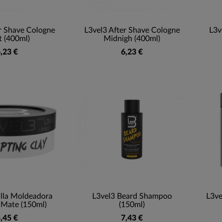
r Shave Cologne
L3vel3 After Shave Cologne
L3v
t (400ml)
Midnigh (400ml)
,23 €
6,23 €
illa Moldeadora
L3vel3 Beard Shampoo
L3ve
Mate (150ml)
(150ml)
,45 €
7,43 €