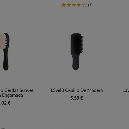
(1)
lo Cerdas Suaves
L3vel3 Cepillo De Madera
L3v
a Engomada
5,59 €
,02 €