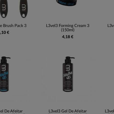
e Brush Pack 3
L3vel3 Forming Cream 3
L3v
(150ml)
,10 €
4,18 €
el De Afeitar
L3vel3 Gel De Afeitar
L3ve