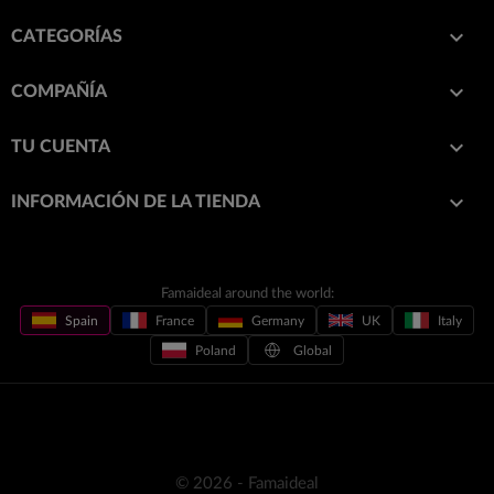

CATEGORÍAS

COMPAÑÍA

TU CUENTA
keyboard_arrow_down
INFORMACIÓN DE LA TIENDA
Famaideal around the world:
Spain
France
Germany
UK
Italy
Poland
Global
© 2026 - Famaideal