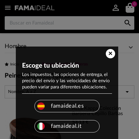
0


Hombre
×
Peines, Cepillos, Tijeras
Inicio
Escoge tu ubicación
Hombre
Los impuestos, las opciones de entrega, el
Peines, Cepillos, Tijeras
precio del envío y las velocidades de envío
pueden variar para diferentes ubicaciones.

Nombre, A a Z
famaideal.es
Acca Kappa Colección
Barberia Cepillo Barbas
53,13 €
famaideal.it