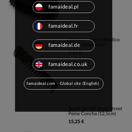
famaideal.pl
famaideal.fr
Steinhart Peine Metálico
Barba Desenredar
famaideal.de
7,17 €
famaideal.co.uk
famaideal.com - Global site (English)
Taylor Of Old Bond Street
Peine Concha (12,5cm)
15,25 €