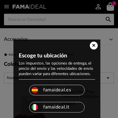
0


Accesorios
×
Coleteros / Rellenos
Inicio
Escoge tu ubicación
Accesorios
Los impuestos, las opciones de entrega, el
Coleteros / Rellenos
precio del envío y las velocidades de envío
pueden variar para diferentes ubicaciones.

Nombre, A a Z
famaideal.es
Bye Bye Prof Plus
Coleteros Antipiojos
10,52 €
famaideal.it