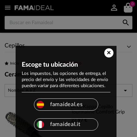
0


Cepillos
×
Cerámico
Inicio
Escoge tu ubicación
Accesorios
Cepillos
Los impuestos, las opciones de entrega, el
Cerámico
precio del envío y las velocidades de envío
pueden variar para diferentes ubicaciones.

Nombre, A a Z
famaideal.es
Acca Kappa Cepillo
Tourmaline Comfort Grip
22,97 €
famaideal.it