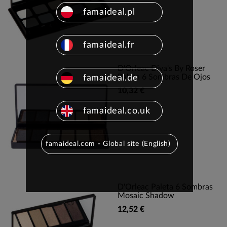
famaideal.pl
famaideal.fr
D'Orleac Diva's By Roser
Paleta 6 Sombras De Ojos
famaideal.de
10,32 €
famaideal.co.uk
famaideal.com - Global site (English)
D'Orleac Paleta 6 Sombras
Mosaic Shadow
12,52 €