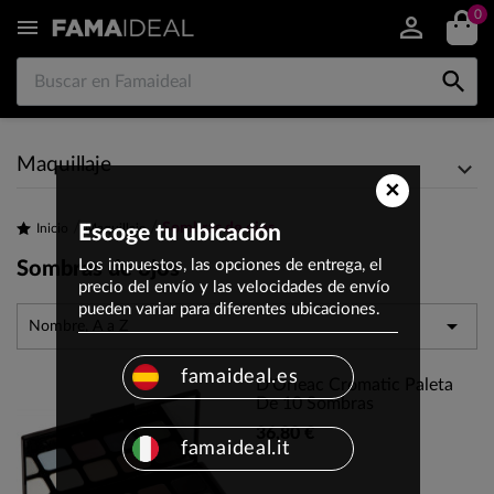
0


Maquillaje
×
Sombras de ojos
Inicio
Escoge tu ubicación
Maquillaje
Los impuestos, las opciones de entrega, el
Sombras de ojos
precio del envío y las velocidades de envío
pueden variar para diferentes ubicaciones.

Nombre, A a Z
famaideal.es
D'Orleac Cromatic Paleta
De 10 Sombras
36,80 €
famaideal.it