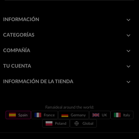

INFORMACIÓN

CATEGORÍAS

COMPAÑÍA

TU CUENTA
keyboard_arrow_down
INFORMACIÓN DE LA TIENDA
Famaideal around the world:
Spain
France
Germany
UK
Italy
Poland
Global