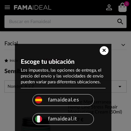
0


Facial
×
Sensibles
Inicio
Escoge tu ubicación
Piel
Facial
Los impuestos, las opciones de entrega, el
Sensibles
precio del envío y las velocidades de envío
pueden variar para diferentes ubicaciones.

Nombre, A a Z
famaideal.es
Beaute Mediterranea
Hemp Line Stress Repair
Moisturizing Cream (50ml)
famaideal.it
24,07 €