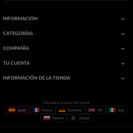

INFORMACIÓN

CATEGORÍAS

COMPAÑÍA

TU CUENTA
keyboard_arrow_down
INFORMACIÓN DE LA TIENDA
Famaideal around the world:
Spain
France
Germany
UK
Italy
Poland
Global