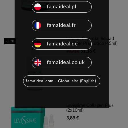
famaideal.pl
famaideal.fr
Lendan Essential Reload
-35%
Booster Prebiótico (45ml)
famaideal.de
51,16 €
78,71 €
famaideal.co.uk
famaideal.com - Global site (English)
Levissime Collagen Plus
(2x10ml)
3,89 €