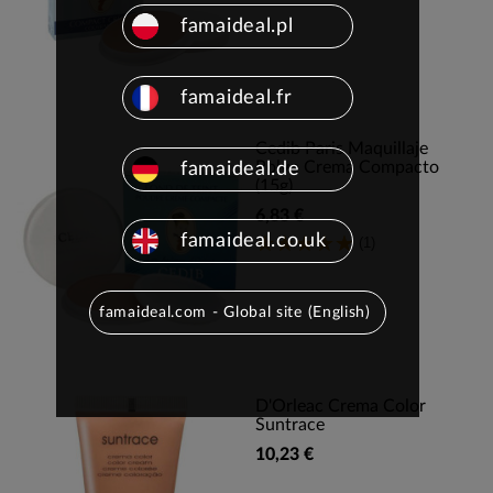
famaideal.pl
famaideal.fr
Cedib Paris Maquillaje
Polvo Crema Compacto
famaideal.de
(15g)
6,83 €
famaideal.co.uk
(1)
famaideal.com - Global site (English)
D'Orleac Crema Color
Suntrace
10,23 €