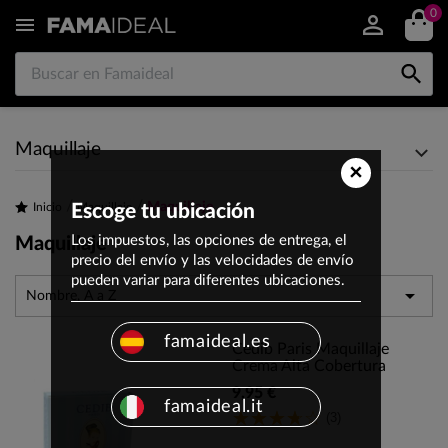
0


Maquillaje
×
Maquillaje
Inicio
Escoge tu ubicación
Maquillaje
Los impuestos, las opciones de entrega, el
Maquillaje
precio del envío y las velocidades de envío
pueden variar para diferentes ubicaciones.

Nombre, A a Z
famaideal.es
Cedib Paris Maquillaje
Crema Alta Cobertura
9,95 €
famaideal.it
(3)