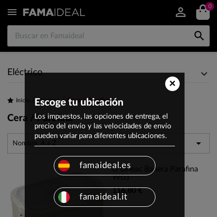
0


Eléctrico
×
Cera / Parafina
Inicio
Escoge tu ubicación
Eléctrico
Los impuestos, las opciones de entrega, el
Cera / Parafina
precio del envío y las velocidades de envío
pueden variar para diferentes ubicaciones.

Nombre, A a Z
famaideal.es
D'Orleac Bañera Parafina
W03
116,80 €
famaideal.it