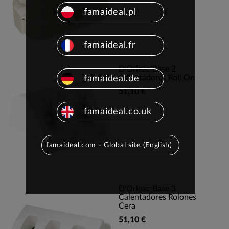
famaideal.pl
famaideal.fr
D'Orleac Base 2
Calentadores Roll On
famaideal.de
51,10 €
famaideal.co.uk
famaideal.com - Global site (English)
D'Orleac Base 3
Calentadores Rolones
Cera
51,10 €