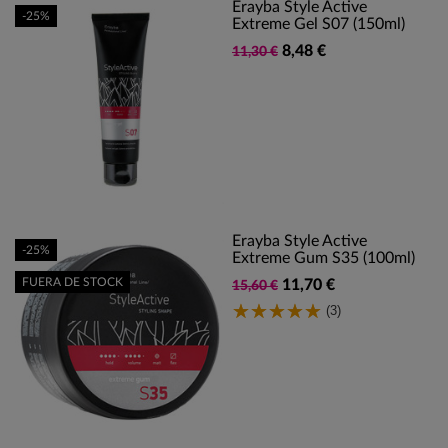
Erayba Style Active
-25%
Extreme Gel S07 (150ml)
8,48 €
11,30 €
Erayba Style Active
-25%
Extreme Gum S35 (100ml)
FUERA DE STOCK
11,70 €
15,60 €
(3)