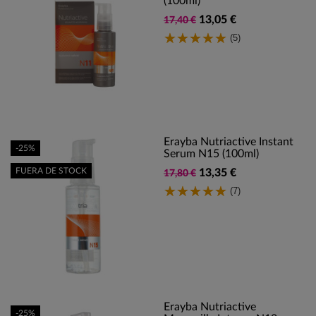
(100ml)
13,05 €
17,40 €
(5)
Erayba Nutriactive Instant
-25%
Serum N15 (100ml)
FUERA DE STOCK
13,35 €
17,80 €
(7)
Erayba Nutriactive
-25%