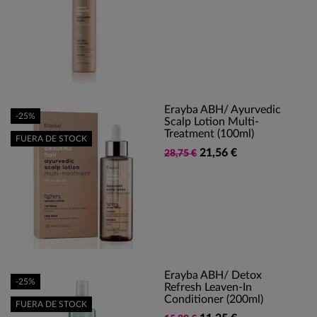
Erayba ABH/ Ayurvedic
-25%
Scalp Lotion Multi-
Treatment (100ml)
FUERA DE STOCK
21,56 €
28,75 €
Erayba ABH/ Detox
-25%
Refresh Leaven-In
Conditioner (200ml)
FUERA DE STOCK