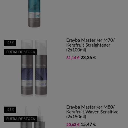
Erayba MasterKer M70/
-25%
Kerafruit Straightener
(2x100ml)
FUERA DE STOCK
23,36 €
31,14 €
Erayba MasterKer M80/
-25%
Kerafruit Waver-Sensitive
(2x150ml)
FUERA DE STOCK
15,47 €
20,63 €