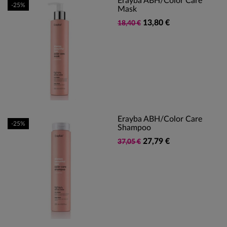
Erayba ABH/Color Care
-25%
Mask
13,80 €
18,40 €
Erayba ABH/Color Care
-25%
Shampoo
27,79 €
37,05 €