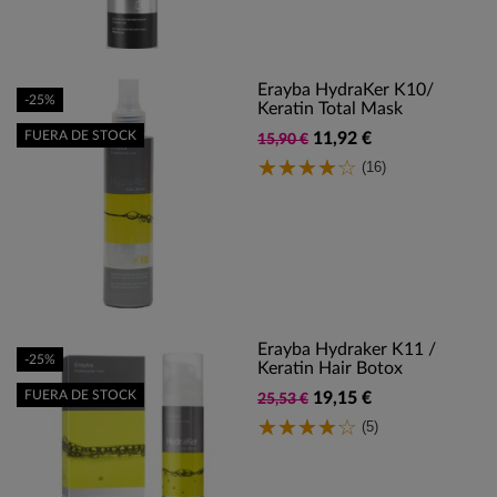
Erayba HydraKer K10/
-25%
Keratin Total Mask
FUERA DE STOCK
11,92 €
15,90 €
(16)
Erayba Hydraker K11 /
-25%
Keratin Hair Botox
FUERA DE STOCK
19,15 €
25,53 €
(5)