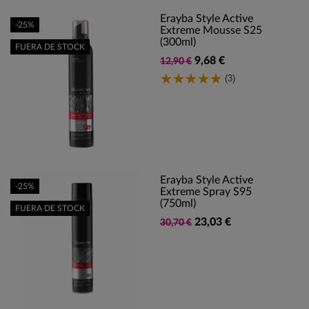
Erayba Style Active
-25%
Extreme Mousse S25
(300ml)
FUERA DE STOCK
9,68 €
12,90 €
(3)
Erayba Style Active
-25%
Extreme Spray S95
(750ml)
FUERA DE STOCK
23,03 €
30,70 €