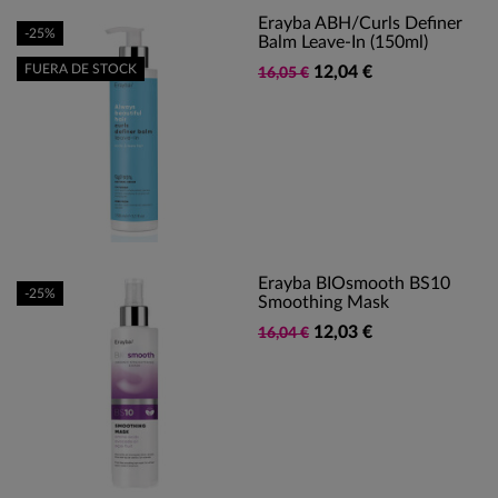
Erayba ABH/Curls Definer
-25%
Balm Leave-In (150ml)
FUERA DE STOCK
12,04 €
16,05 €
Erayba BIOsmooth BS10
-25%
Smoothing Mask
12,03 €
16,04 €