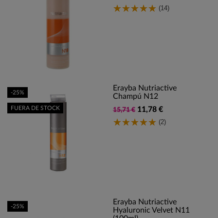
(14)
Erayba Nutriactive
-25%
Champú N12
FUERA DE STOCK
11,78 €
15,71 €
(2)
Erayba Nutriactive
-25%
Hyaluronic Velvet N11