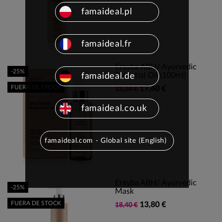
famaideal.pl
famaideal.fr
Erayba ABH/ Ayurvedic
-25%
Essential Oil (100ml)
famaideal.de
FUERA DE STOCK
17,40 €
23,20 €
famaideal.co.uk
famaideal.com - Global site (English)
Erayba ABH/ Ayurvedic
-25%
Mask
FUERA DE STOCK
13,80 €
18,40 €