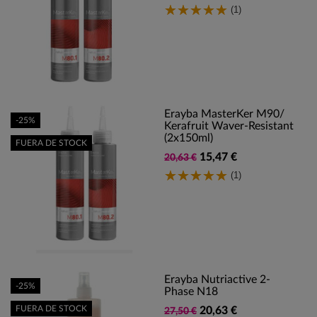
(1)
Erayba MasterKer M90/
-25%
Kerafruit Waver-Resistant
(2x150ml)
FUERA DE STOCK
15,47 €
20,63 €
(1)
Erayba Nutriactive 2-
-25%
Phase N18
FUERA DE STOCK
20,63 €
27,50 €