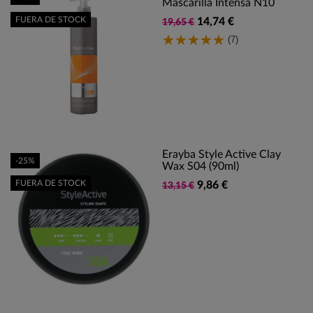
Mascarilla Intensa N10
FUERA DE STOCK
14,74 €
19,65 €
(7)
Erayba Style Active Clay
-25%
Wax S04 (90ml)
FUERA DE STOCK
9,86 €
13,15 €