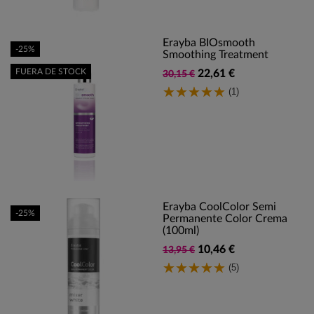
Erayba BIOsmooth
-25%
Smoothing Treatment
FUERA DE STOCK
22,61 €
30,15 €
(1)
Erayba CoolColor Semi
-25%
Permanente Color Crema
(100ml)
10,46 €
13,95 €
(5)