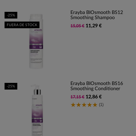
Erayba BIOsmooth BS12
-25%
Smoothing Shampoo
FUERA DE STOCK
11,29 €
15,05 €
Erayba BIOsmooth BS16
-25%
Smoothing Conditioner
12,86 €
17,15 €
(1)