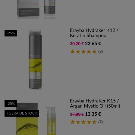
Erayba Hydraker K12 /
-25%
Keratin Shampoo
22,65 €
30,20 €
(9)
Erayba HydraKer K15 /
-25%
Argan Mystic Oil (50ml)
FUERA DE STOCK
13,35 €
17,80 €
(7)