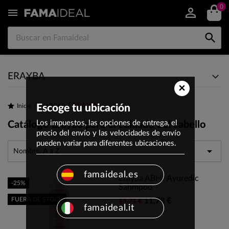
0


ERAYBA
×
ERAYBA
Inicio
Escoge tu ubicación
MARCAS
Los impuestos, las opciones de entrega, el
Catálogo Erayba para el cuidado del cabello
precio del envío y las velocidades de envío
pueden variar para diferentes ubicaciones.

Nombre, A a Z
famaideal.es
Erayba ABH/ Ayuredic
-25%
Sahmpoo
FUERA DE STOCK
11,78 €
15,71 €
famaideal.it