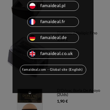
famaideal.pl
famaideal.fr
D'Orleac Afilalápiz Fino
famaideal.de
1,54 €
famaideal.co.uk
famaideal.com - Global site (English)
D'Orleac Borla De Apoyo
(2Uds)
1,90 €