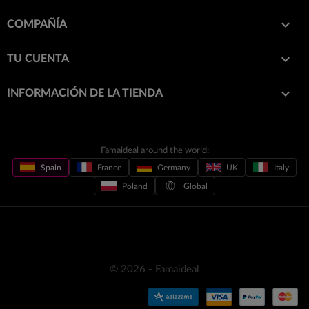

COMPAÑÍA

TU CUENTA
keyboard_arrow_down
INFORMACIÓN DE LA TIENDA
Famaideal around the world:
Spain
France
Germany
UK
Italy
Poland
Global
© 2026 - Famaideal