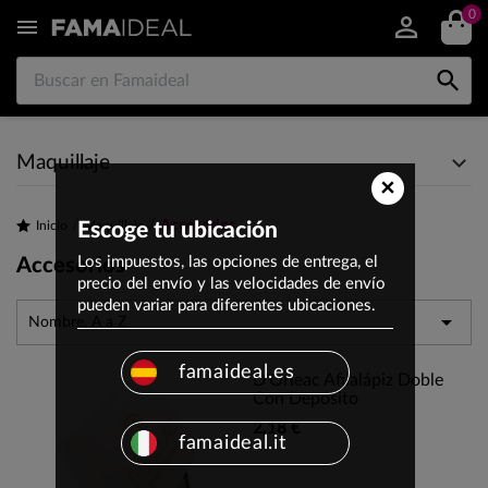
0


Maquillaje
×
Accesorios
Inicio
Escoge tu ubicación
Maquillaje
Los impuestos, las opciones de entrega, el
Accesorios
precio del envío y las velocidades de envío
pueden variar para diferentes ubicaciones.

Nombre, A a Z
famaideal.es
D'Orleac Afilalápiz Doble
Con Depósito
2,18 €
famaideal.it