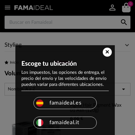
0


Styling
×
Volumen
Inicio
Escoge tu ubicación
Cabello
Styling
Los impuestos, las opciones de entrega, el
Volumen
precio del envío y las velocidades de envío
pueden variar para diferentes ubicaciones.

Nombre, A a Z
famaideal.es
Agiva Hair Pigment Wax
01 Ash (120g)
6,66 €
famaideal.it