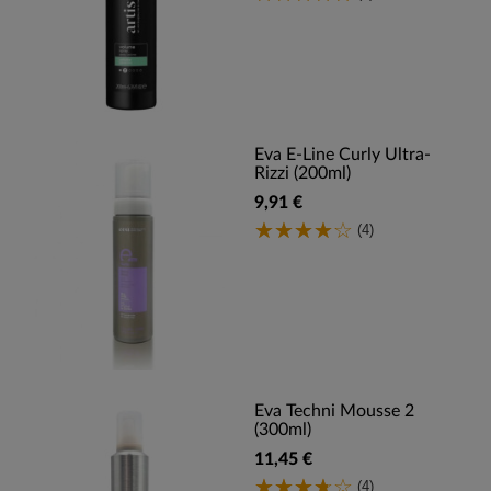
Eva E-Line Curly Ultra-
Rizzi (200ml)
9,91 €
(4)
Eva Techni Mousse 2
(300ml)
11,45 €
(4)