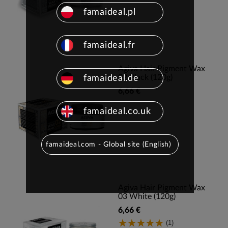
famaideal.pl
famaideal.fr
Agiva Hair Pigment Wax
02 Black (120g)
famaideal.de
6,66 €
famaideal.co.uk
famaideal.com - Global site (English)
Agiva Hair Pigment Wax
03 White (120g)
6,66 €
(1)