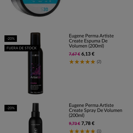
Eugene Perma Artiste
-20%
Create Espuma De
Volumen (200ml)
FUERA DE STOCK
6,13 €
7,67 €
(2)
Eugene Perma Artiste
-20%
Create Spray De Volumen
(200ml)
7,78 €
9,73 €
(1)