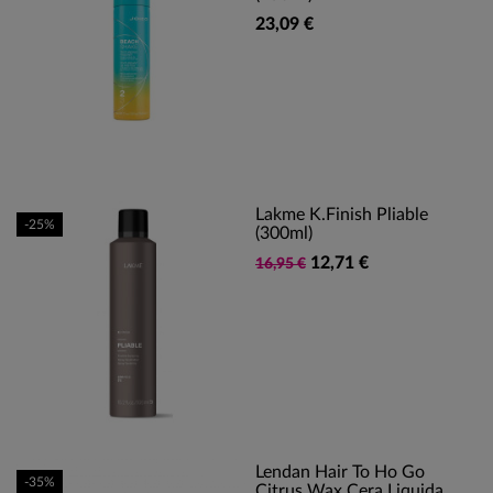
23,09 €
Lakme K.Finish Pliable
-25%
(300ml)
12,71 €
16,95 €
Lendan Hair To Ho Go
-35%
Citrus Wax Cera Liquida