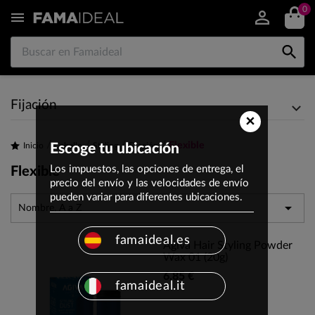
0


Fijación
×
Flexible
Inicio
Escoge tu ubicación
Cabello
Styling
Fijación
Los impuestos, las opciones de entrega, el
Flexible
precio del envío y las velocidades de envío
pueden variar para diferentes ubicaciones.

Nombre, A a Z
famaideal.es
Agiva Hair Styling Powder
Wax 01 (20g)
6,85 €
famaideal.it