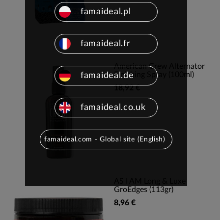
famaideal.pl
famaideal.fr
American Crew Alternator
Finishing Spray (100ml)
famaideal.de
18,92 €
famaideal.co.uk
famaideal.com - Global site (English)
AS I AM Long & Luxe
GroEdges (113gr)
8,96 €