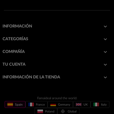

INFORMACIÓN

CATEGORÍAS

COMPAÑÍA

TU CUENTA
keyboard_arrow_down
INFORMACIÓN DE LA TIENDA
Famaideal around the world:
Spain
France
Germany
UK
Italy
Poland
Global