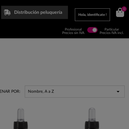
0
Distribución peluquería
Hola, identificate !
Profesional
Particular
Precios sin IVA
Precios IVA incl.

ENAR POR:
Nombre, A a Z