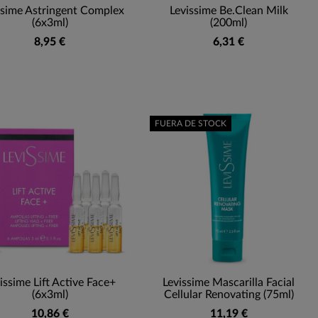
ssime Astringent Complex
Levissime Be.Clean Milk
(6x3ml)
(200ml)
8,95 €
6,31 €
FUERA DE STOCK
issime Lift Active Face+
Levissime Mascarilla Facial
(6x3ml)
Cellular Renovating (75ml)
10,86 €
11,19 €