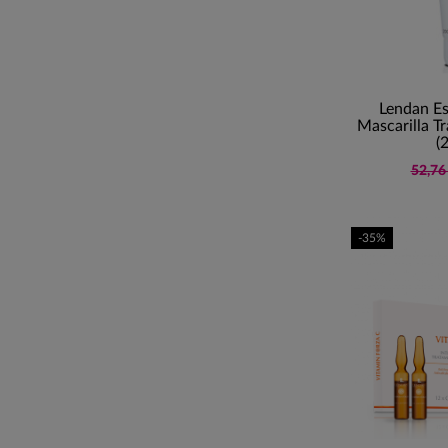
Lendan Es
Mascarilla Tr
(
52,76
-35%