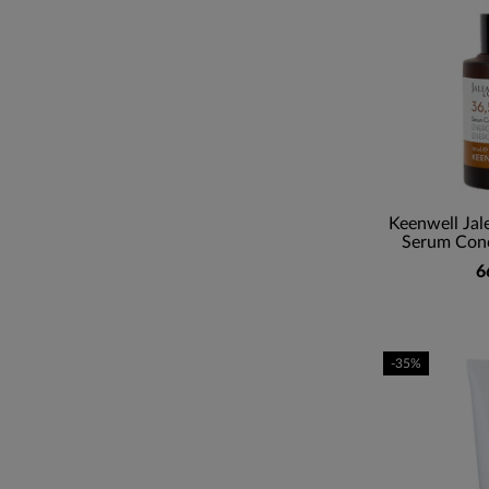
Keenwell Jal
Serum Conc
6
-35%