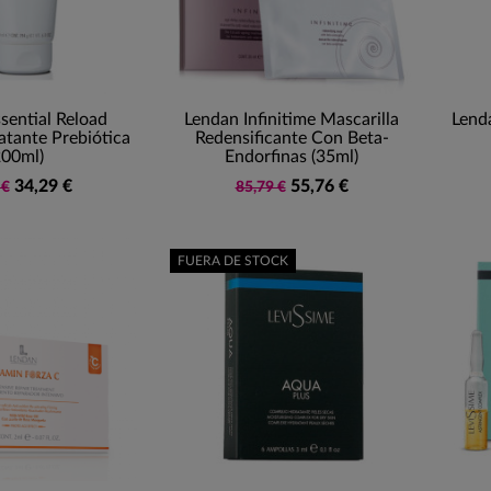
sential Reload
Lendan Infinitime Mascarilla
Lend
atante Prebiótica
Redensificante Con Beta-
200ml)
Endorfinas (35ml)
34,29 €
55,76 €
 €
85,79 €
FUERA DE STOCK