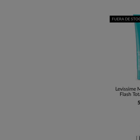
FUERA DE STO
Levissime M
Flash Tot
5