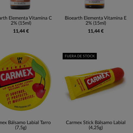
arth Elementa Vitamina C
Bioearth Elementa Vitamina E
2% (15ml)
2% (15ml)
11,44 €
11,44 €
FUERA DE STOCK
ex Bálsamo Labial Tarro
Carmex Stick Bálsamo Labial
(7,5g)
(4,25g)