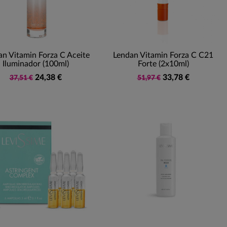
an Vitamin Forza C Aceite
Lendan Vitamin Forza C C21
Iluminador (100ml)
Forte (2x10ml)
24,38 €
33,78 €
37,51 €
51,97 €