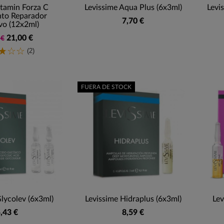
tamin Forza C
Levissime Aqua Plus (6x3ml)
Levi
nto Reparador
7,70 €
vo (12x2ml)
21,00 €
 €
(2)
FUERA DE STOCK
lycolev (6x3ml)
Levissime Hidraplus (6x3ml)
Lev
,43 €
8,59 €