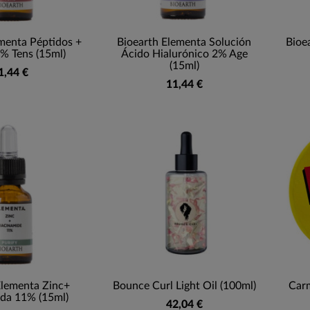
menta Péptidos +
Bioearth Elementa Solución
Bioe
% Tens (15ml)
Ácido Hialurónico 2% Age
(15ml)
1,44 €
11,44 €
Elementa Zinc+
Bounce Curl Light Oil (100ml)
Carm
da 11% (15ml)
42,04 €