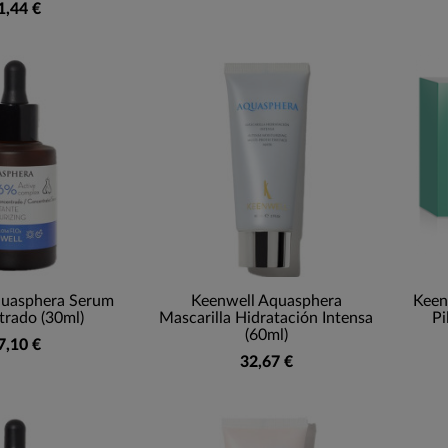
1,44 €
quasphera Serum
Keenwell Aquasphera
Keen
rado (30ml)
Mascarilla Hidratación Intensa
Pi
(60ml)
7,10 €
32,67 €