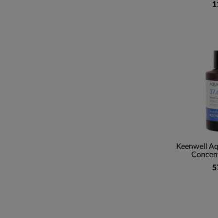
1
Keenwell A
Concent
5