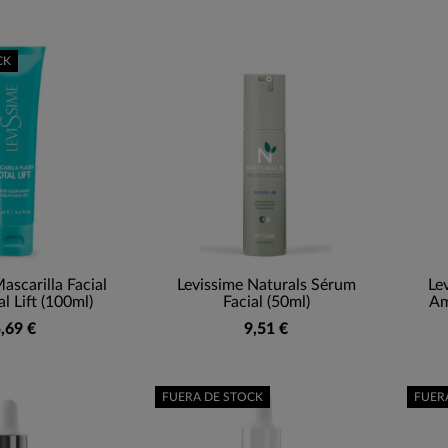
CK
ascarilla Facial
Levissime Naturals Sérum
Le
al Lift (100ml)
Facial (50ml)
Am
,69 €
9,51 €
FUERA DE STOCK
FUER