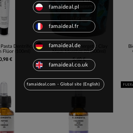
famaideal.pl
famaideal.fr
famaideal.de
Pasta Dentrífica
Agiva Hydra Energetic Clay
Bi
n Flúor (100ml)
Mask Menthol 03 (300ml)
0,98 €
5,40 €
famaideal.co.uk
famaideal.com - Global site (English)
FUER