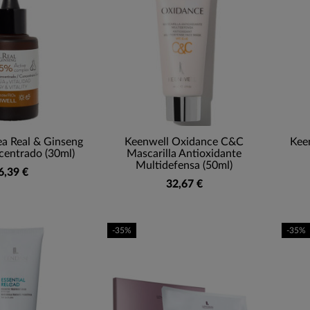
ea Real & Ginseng
Keenwell Oxidance C&C
Keen
entrado (30ml)
Mascarilla Antioxidante
Multidefensa (50ml)
6,39 €
32,67 €
-35%
-35%