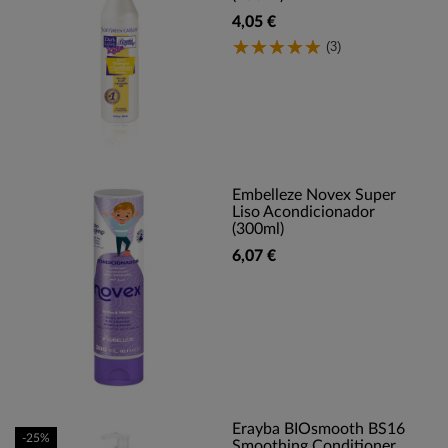
4,05 €
(3)
Embelleze Novex Super
Liso Acondicionador
(300ml)
6,07 €
Erayba BIOsmooth BS16
-25%
Smoothing Conditioner