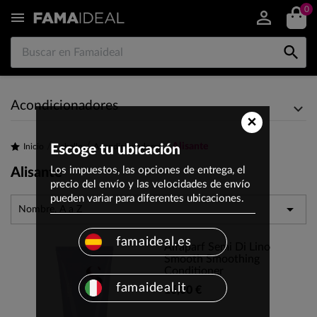
0


Acondicionadores
×
Alisante
Inicio
Escoge tu ubicación
Cabello
Acondicionadores
Los impuestos, las opciones de entrega, el
Alisante
precio del envío y las velocidades de envío
pueden variar para diferentes ubicaciones.

Nombre, A a Z
famaideal.es
Alfaparf Semi Di Lino
Smooth Smoothing
Conditioner
famaideal.it
16,30 €