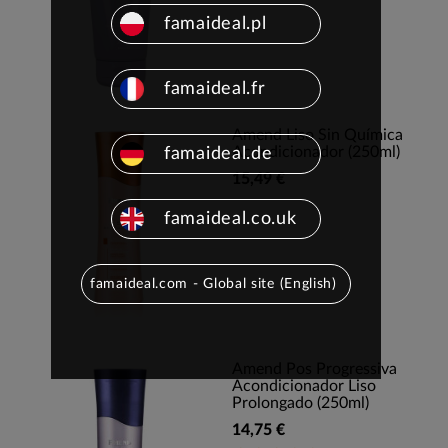
famaideal.pl
famaideal.fr
Amend Liso Sin Química
Acondicionador (250ml)
famaideal.de
15,49 €
famaideal.co.uk
famaideal.com - Global site (English)
Amend Pos Progressiva
Acondicionador Liso
Prolongado (250ml)
14,75 €