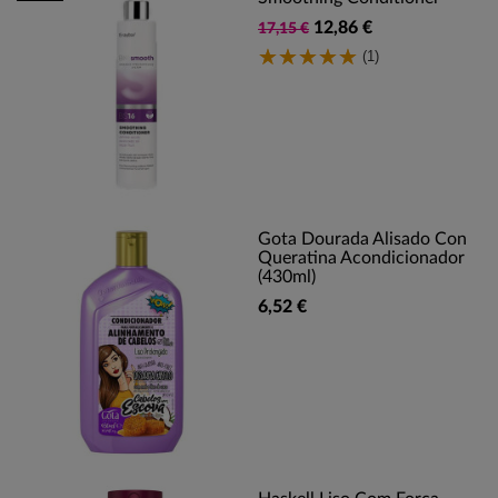
12,86 €
17,15 €
(1)
Gota Dourada Alisado Con
Queratina Acondicionador
(430ml)
6,52 €