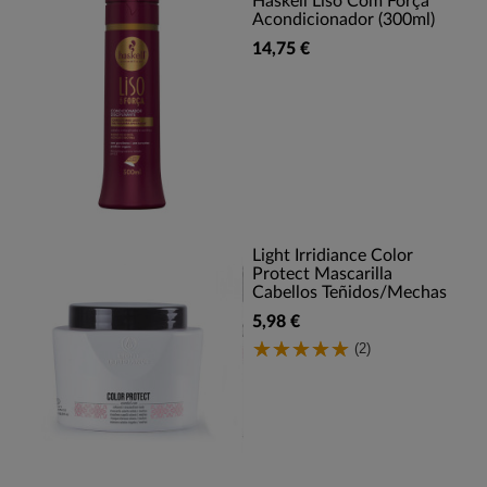
Haskell Liso Com Força
Acondicionador (300ml)
14,75 €
Light Irridiance Color
Protect Mascarilla
Cabellos Teñidos/Mechas
5,98 €
(2)