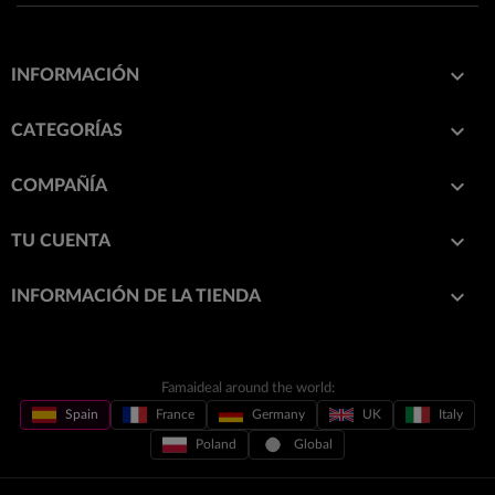

INFORMACIÓN

CATEGORÍAS

COMPAÑÍA

TU CUENTA
keyboard_arrow_down
INFORMACIÓN DE LA TIENDA
Famaideal around the world:
Spain
France
Germany
UK
Italy
Poland
Global