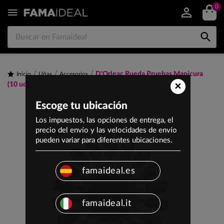
0


D'Orleac Rueda Pruebas Manicura
Inicio
Uñas
Accesorios
×
(10 ud)
Escoge tu ubicación
Los impuestos, las opciones de entrega, el
precio del envío y las velocidades de envío
pueden variar para diferentes ubicaciones.
famaideal.es
famaideal.it