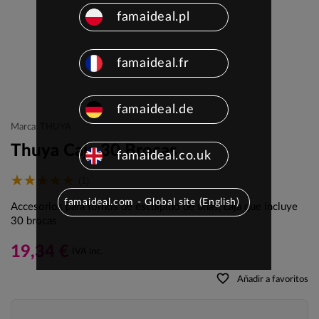
famaideal.pl
famaideal.fr
famaideal.de
Marca: THUYA
Thuya Caja 30 Brocas
famaideal.co.uk
(1)
famaideal.com - Global site (English)
Accesorios para tornos de esculpido de uñas, caja que incluye
30 brocas
19,34 €
IVA inc.
favorite_border
Añadir a favoritos