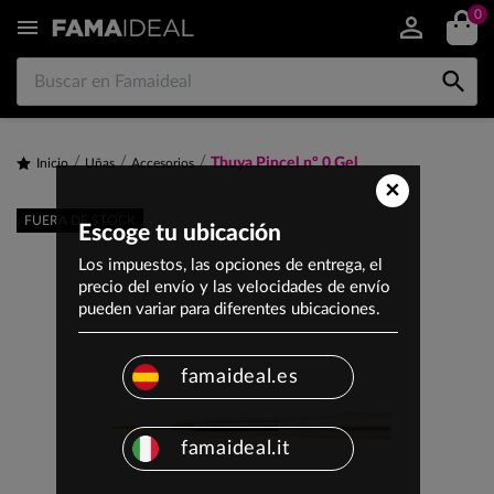
0


Thuya Pincel nº 0 Gel
Inicio
Uñas
Accesorios
×
FUERA DE STOCK
Escoge tu ubicación
Los impuestos, las opciones de entrega, el
precio del envío y las velocidades de envío
pueden variar para diferentes ubicaciones.
famaideal.es
famaideal.it