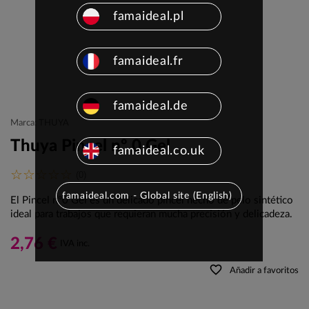
famaideal.pl
famaideal.fr
famaideal.de
Marca: THUYA
Thuya Pincel nº 0 Gel
famaideal.co.uk
(0)
famaideal.com - Global site (English)
El Pincel nº0 Gel es un delicado pincel hecho de pelo sintético
ideal para trabajos que requieran mucha precisión y delicadeza.
2,76 €
IVA inc.
favorite_border
Añadir a favoritos