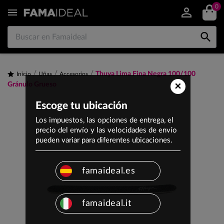
0


Thuya Lima Fina Negra 100/100
Inicio
Uñas
Accesorios
×
Gránulo Grueso
Escoge tu ubicación
Los impuestos, las opciones de entrega, el
precio del envío y las velocidades de envío
pueden variar para diferentes ubicaciones.
famaideal.es
famaideal.it