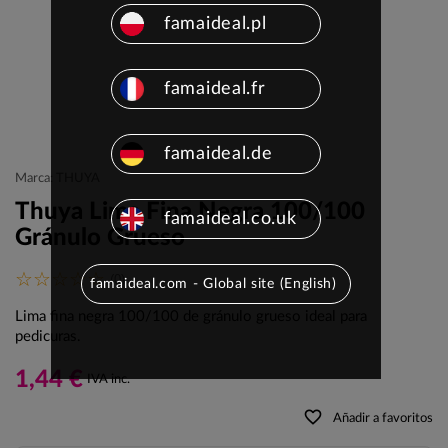
famaideal.pl
famaideal.fr
famaideal.de
Marca: THUYA
Thuya Lima Fina Negra 100/100
famaideal.co.uk
Gránulo Grueso
(0)
famaideal.com - Global site (English)
Lima fina negra 100/100 de gránulo grueso ideal para
pedicuras.
1,44 €
IVA inc.
favorite_border
Añadir a favoritos