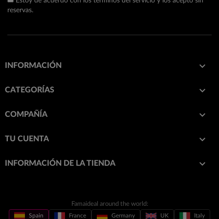
Estoy de acuerdo con los términos del servicio y los acepto sin
reservas.

INFORMACIÓN

CATEGORÍAS

COMPAÑÍA

TU CUENTA
keyboard_arrow_down
INFORMACIÓN DE LA TIENDA
Famaideal around the world:
Spain
France
Germany
UK
Italy