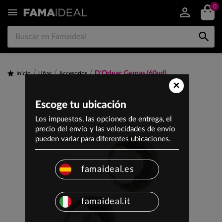
0


D'Orleac Gemas (60ud)
Inicio
Uñas
Accesorios
×
Escoge tu ubicación
Los impuestos, las opciones de entrega, el
precio del envío y las velocidades de envío
pueden variar para diferentes ubicaciones.
famaideal.es
famaideal.it