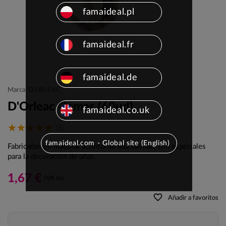
famaideal.pl
famaideal.fr
famaideal.de
Marca: D'ORLEAC
D'Orleac Gemas (60ud)
famaideal.co.uk
(1)
famaideal.com - Global site (English)
Fabricadas en material acrílico de alta calidad, son especiales
para la decoración de uñas.
1,67 €
IVA inc.
favorite_border
Añadir a favoritos