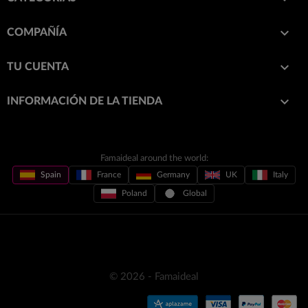

COMPAÑÍA

TU CUENTA
keyboard_arrow_down
INFORMACIÓN DE LA TIENDA
Famaideal around the world:
Spain
France
Germany
UK
Italy
Poland
Global
© 2026 - Famaideal