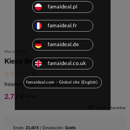
famaideal.pl
famaideal.fr
famaideal.de
Marca: KIEPE
Kiepe Bajapieles 201
famaideal.co.uk
(0)
famaideal.com - Global site (English)
Bajapieles empuja cutículas de 125 mm.
2,73 €
IVA inc.
favorite_border
Añadir a favoritos
Envío:
21,60 €
| Devolución:
Gratis