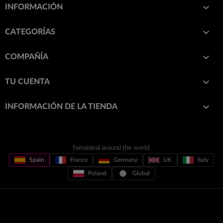

INFORMACIÓN

CATEGORÍAS

COMPAÑÍA

TU CUENTA
keyboard_arrow_down
INFORMACIÓN DE LA TIENDA
Famaideal around the world:
Spain
France
Germany
UK
Italy
Poland
Global