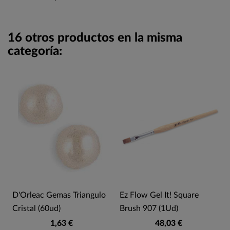
16 otros productos en la misma
categoría:
r
D'Orleac Gemas Triangulo
Ez Flow Gel It! Square
Cristal (60ud)
Brush 907 (1Ud)
1,63 €
48,03 €