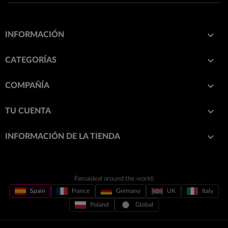

INFORMACIÓN

CATEGORÍAS

COMPAÑÍA

TU CUENTA
keyboard_arrow_down
INFORMACIÓN DE LA TIENDA
Famaideal around the world:
Spain
France
Germany
UK
Italy
Poland
Global