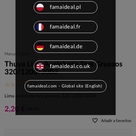
famaideal.pl
famaideal.fr
famaideal.de
Marca: THUYA
Thuya Lima Acolchada Tres Gruesos
famaideal.co.uk
320/1200/3000
(0)
famaideal.com - Global site (English)
Lima acolchada tres gruesos 320/1200/3000.
2,20 €
IVA inc.
favorite_border
Añadir a favoritos