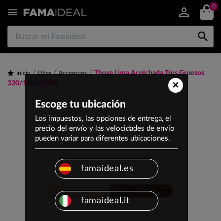
0


Thuya Lima Acolchada Tres Gruesos
Inicio
Uñas
Accesorios
×
320/1200/3000
Escoge tu ubicación
Los impuestos, las opciones de entrega, el
precio del envío y las velocidades de envío
pueden variar para diferentes ubicaciones.
famaideal.es
famaideal.it