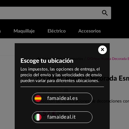
s
Maquillaje
Eléctrico
Accesorios
×
Inicio
Uñas
Accesorios
D'Orleac Rueda Decorada E
Escoge tu ubicación
Los impuestos, las opciones de entrega, el
Marca: D'ORLEAC
precio del envío y las velocidades de envío
D'Orleac Rueda Decorada Esm
pueden variar para diferentes ubicaciones.
(0)
famaideal.es
Selección de combinaciones de decoraciones con 
9,57 €
IVA inc.
famaideal.it