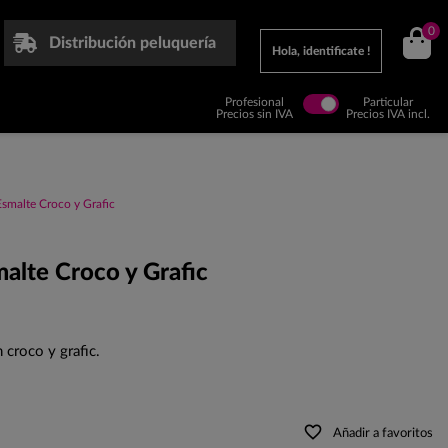
0
Distribución peluquería
Hola, identificate !
Profesional
Particular
Precios sin IVA
Precios IVA incl.
smalte Croco y Grafic
alte Croco y Grafic
croco y grafic.
favorite_border
Añadir a favoritos