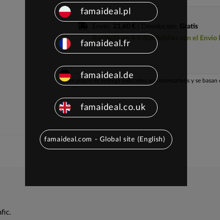
famaideal.pl
Envío:
21,60 €
| Devolución:
Gratis
Recíbelo en 4-5 días hábiles con el Envío
famaideal.fr
famaideal.de
Los plazos de entrega indicados son orientativos y se basan e
famaideal.co.uk
famaideal.com - Global site (English)
fic.